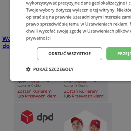
wykorzystywać precyzyjne dane geolokalizacyjne i c
Twoje wybory dotyczą wyłącznie tej witryny. Niekt
opierać się na prawnie uzasadnionym interesie zami
prawo sprzeciwić się temu w
Ustawieniach reklam
.
chwili wycofać swoją zgodę w
Ustawieniach plików 
Wakacyjny wypoczynek nad Bałtykiem w
prywatności
domkach Szmaragdowe Morze
ODRZUĆ WSZYSTKIE
PRZEJ
POKAŻ SZCZEGÓŁY
Niezbędne
Wydajność
Targetowani
Niesklasyfikowane