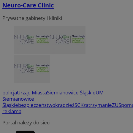
Neuro-Care Clinic
VISITOR_PRIVACY_METADATA
5 miesi
YouTube
tygod
.youtube.com
Prywatne gabinety i kliniki
policja
Urząd Miasta
Siemianowice Śląskie
UM
Siemianowice
Śląskie
bezpieczeństwo
kradzież
SCK
zatrzymanie
ZUS
pom
reklama
Portal należy do sieci