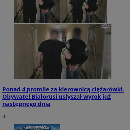
Ponad 4 promile za kierownicą ciężarówki.
Obywatel Białorusi usłyszał wyrok już
następnego dnia
3