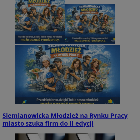
Siemianowicka Młodzież na Rynku Pracy
miasto szuka firm do II edycji