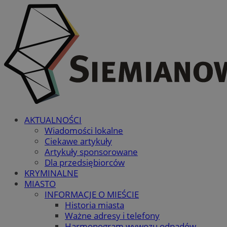
AKTUALNOŚCI
Wiadomości lokalne
Ciekawe artykuły
Artykuły sponsorowane
Dla przedsiębiorców
KRYMINALNE
MIASTO
INFORMACJE O MIEŚCIE
Historia miasta
Ważne adresy i telefony
Harmonogram wywozu odpadów