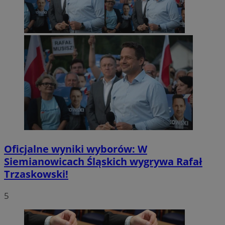
Oficjalne wyniki wyborów: W
Siemianowicach Śląskich wygrywa Rafał
Trzaskowski!
5