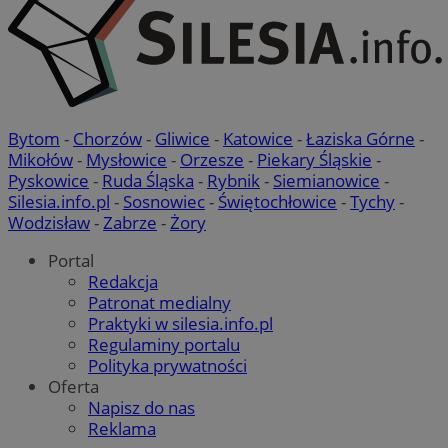
Bytom
-
Chorzów
-
Gliwice
-
Katowice
-
Łaziska Górne
-
Mikołów
-
Mysłowice
-
Orzesze
-
Piekary Śląskie
-
Pyskowice
-
Ruda Śląska
-
Rybnik
-
Siemianowice
-
Silesia.info.pl
-
Sosnowiec
-
Świętochłowice
-
Tychy
-
Wodzisław
-
Zabrze
-
Żory
Portal
Redakcja
Patronat medialny
Praktyki w silesia.info.pl
Regulaminy portalu
Polityka prywatności
Oferta
Napisz do nas
Reklama