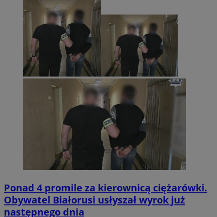
Ponad 4 promile za kierownicą ciężarówki.
Obywatel Białorusi usłyszał wyrok już
następnego dnia