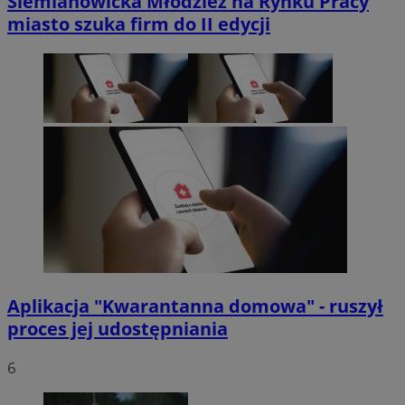
Siemianowicka Młodzież na Rynku Pracy
miasto szuka firm do II edycji
Aplikacja "Kwarantanna domowa" - ruszył
proces jej udostępniania
6