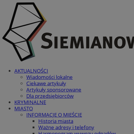
AKTUALNOŚCI
Wiadomości lokalne
Ciekawe artykuły
Artykuły sponsorowane
Dla przedsiębiorców
KRYMINALNE
MIASTO
INFORMACJE O MIEŚCIE
Historia miasta
Ważne adresy i telefony
Harmonogram wywozu odpadów