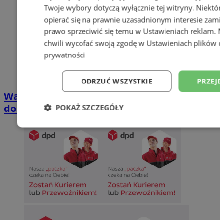
Twoje wybory dotyczą wyłącznie tej witryny. Niekt
opierać się na prawnie uzasadnionym interesie zami
prawo sprzeciwić się temu w
Ustawieniach reklam
.
chwili wycofać swoją zgodę w
Ustawieniach plików 
prywatności
ODRZUĆ WSZYSTKIE
PRZEJ
Wakacyjny wypoczynek nad Bałtykiem w
domkach Szmaragdowe Morze
POKAŻ SZCZEGÓŁY
Niezbędne
Wydajność
Targetowani
Niesklasyfikowane