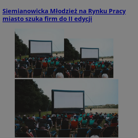
Siemianowicka Młodzież na Rynku Pracy
miasto szuka firm do II edycji