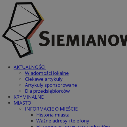
AKTUALNOŚCI
Wiadomości lokalne
Ciekawe artykuły
Artykuły sponsorowane
Dla przedsiębiorców
KRYMINALNE
MIASTO
INFORMACJE O MIEŚCIE
Historia miasta
Ważne adresy i telefony
Harmonogram wywozu odpadów