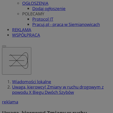
OGŁOSZENIA
Dodaj ogłoszenie
POLECAMY
Protocol IT
Pracuj.pl - praca w Siemianowicach
REKLAMA
WSPÓŁPRACA
Wiadomości lokalne
Uwaga, kierowcy! Zmiany w ruchu drogowym z
powodu X Biegu Dwóch Szybów
reklama
Uwaga, kierowcy! Zmiany w ruchu