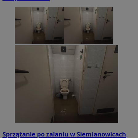
Sprzątanie po zalaniu w Siemianowicach