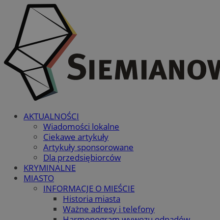
AKTUALNOŚCI
Wiadomości lokalne
Ciekawe artykuły
Artykuły sponsorowane
Dla przedsiębiorców
KRYMINALNE
MIASTO
INFORMACJE O MIEŚCIE
Historia miasta
Ważne adresy i telefony
Harmonogram wywozu odpadów