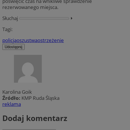
poświęcić czas na wnikliwe sprawdzenie
rezerwowanego miejsca.
Słuchaj
⏵︎
Tagi:
policja
oszustwa
ostrzeżenie
Udostępnij
Karolina Goik
Źródło:
KMP Ruda Śląska
reklama
Dodaj komentarz