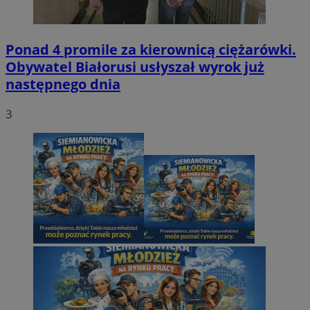
Ponad 4 promile za kierownicą ciężarówki.
Obywatel Białorusi usłyszał wyrok już
następnego dnia
3