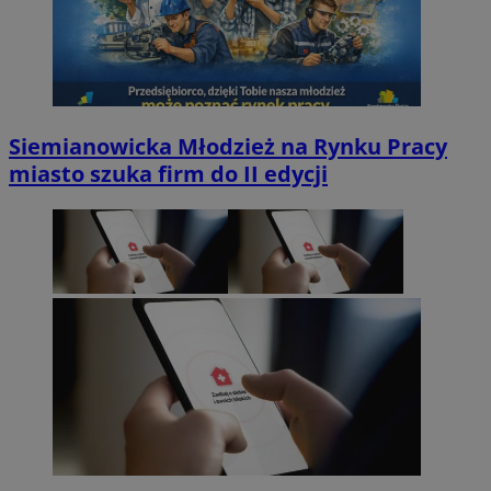
Siemianowicka Młodzież na Rynku Pracy
miasto szuka firm do II edycji