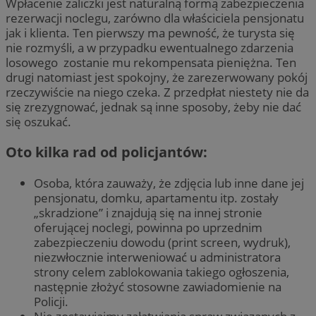
Wpłacenie zaliczki jest naturalną formą zabezpieczenia
rezerwacji noclegu, zarówno dla właściciela pensjonatu
jak i klienta. Ten pierwszy ma pewność, że turysta się
nie rozmyśli, a w przypadku ewentualnego zdarzenia
losowego zostanie mu rekompensata pieniężna. Ten
drugi natomiast jest spokojny, że zarezerwowany pokój
rzeczywiście na niego czeka. Z przedpłat niestety nie da
się zrezygnować, jednak są inne sposoby, żeby nie dać
się oszukać.
Oto kilka rad od policjantów:
Osoba, która zauważy, że zdjęcia lub inne dane jej
pensjonatu, domku, apartamentu itp. zostały
„skradzione” i znajdują się na innej stronie
oferującej noclegi, powinna po uprzednim
zabezpieczeniu dowodu (print screen, wydruk),
niezwłocznie interweniować u administratora
strony celem zablokowania takiego ogłoszenia,
następnie złożyć stosowne zawiadomienie na
Policji.