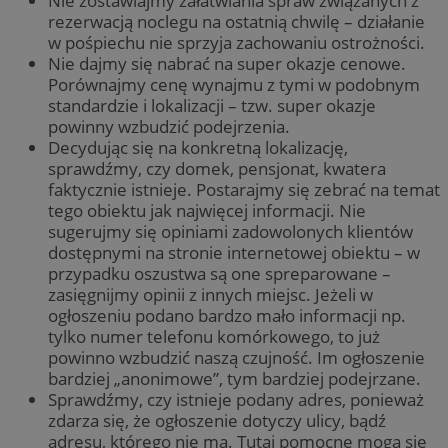
Nie zostawiajmy załatwiania spraw związanych z
rezerwacją noclegu na ostatnią chwilę – działanie
w pośpiechu nie sprzyja zachowaniu ostrożności.
Nie dajmy się nabrać na super okazje cenowe.
Porównajmy cenę wynajmu z tymi w podobnym
standardzie i lokalizacji – tzw. super okazje
powinny wzbudzić podejrzenia.
Decydując się na konkretną lokalizację,
sprawdźmy, czy domek, pensjonat, kwatera
faktycznie istnieje. Postarajmy się zebrać na temat
tego obiektu jak najwięcej informacji. Nie
sugerujmy się opiniami zadowolonych klientów
dostępnymi na stronie internetowej obiektu – w
przypadku oszustwa są one spreparowane –
zasięgnijmy opinii z innych miejsc. Jeżeli w
ogłoszeniu podano bardzo mało informacji np.
tylko numer telefonu komórkowego, to już
powinno wzbudzić naszą czujność. Im ogłoszenie
bardziej „anonimowe”, tym bardziej podejrzane.
Sprawdźmy, czy istnieje podany adres, ponieważ
zdarza się, że ogłoszenie dotyczy ulicy, bądź
adresu, którego nie ma. Tutaj pomocne mogą się