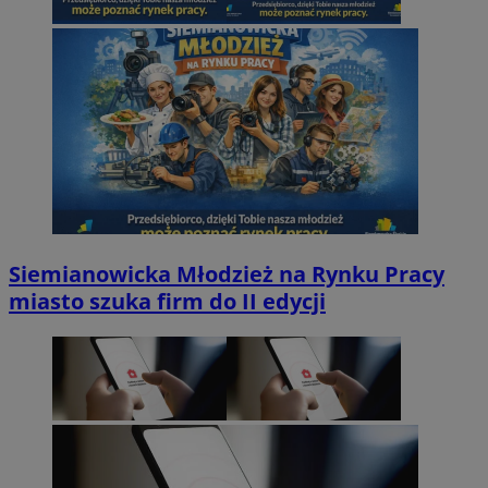
Siemianowicka Młodzież na Rynku Pracy
miasto szuka firm do II edycji