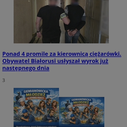
Ponad 4 promile za kierownicą ciężarówki.
Obywatel Białorusi usłyszał wyrok już
następnego dnia
3