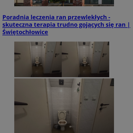
Poradnia leczenia ran przewlekłych -
skuteczna terapia trudno gojących się ran |
Świętochłowice