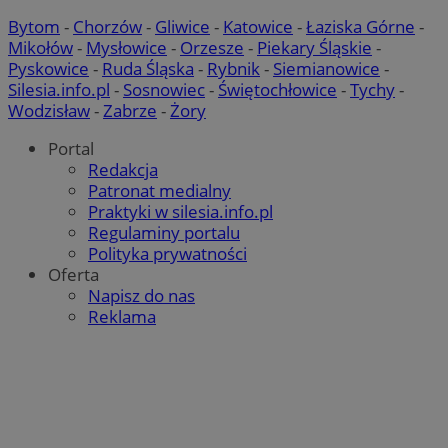
Bytom
-
Chorzów
-
Gliwice
-
Katowice
-
Łaziska Górne
-
Mikołów
-
Mysłowice
-
Orzesze
-
Piekary Śląskie
-
Pyskowice
-
Ruda Śląska
-
Rybnik
-
Siemianowice
-
Silesia.info.pl
-
Sosnowiec
-
Świętochłowice
-
Tychy
-
Wodzisław
-
Zabrze
-
Żory
Portal
Redakcja
Patronat medialny
Praktyki w silesia.info.pl
Regulaminy portalu
Polityka prywatności
Oferta
Napisz do nas
Reklama