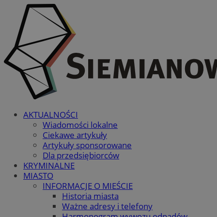
AKTUALNOŚCI
Wiadomości lokalne
Ciekawe artykuły
Artykuły sponsorowane
Dla przedsiębiorców
KRYMINALNE
MIASTO
INFORMACJE O MIEŚCIE
Historia miasta
Ważne adresy i telefony
Harmonogram wywozu odpadów