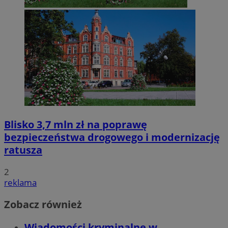
Blisko 3,7 mln zł na poprawę
bezpieczeństwa drogowego i modernizację
ratusza
2
reklama
Zobacz również
Wiadomości kryminalne w