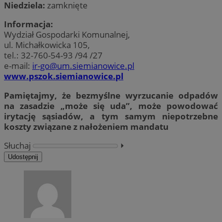
Niedziela:
zamknięte
Informacja:
Wydział Gospodarki Komunalnej,
ul. Michałkowicka 105,
tel.: 32-760-54-93 /94 /27
e-mail:
ir-go@um.siemianowice.pl
www.pszok.siemianowice.pl
Pamiętajmy, że bezmyślne wyrzucanie odpadów
na zasadzie „może się uda”, może powodować
irytację sąsiadów, a tym samym niepotrzebne
koszty związane z nałożeniem mandatu
Słuchaj
⏵︎
Udostępnij