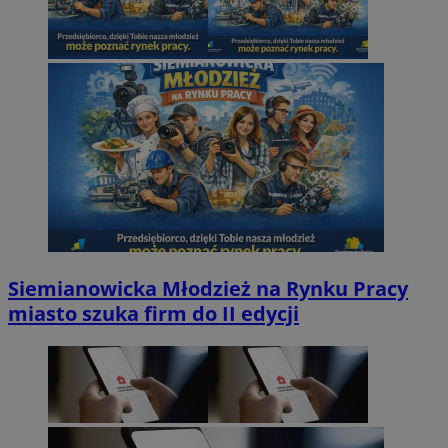
Siemianowicka Młodzież na Rynku Pracy
miasto szuka firm do II edycji