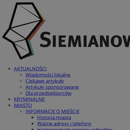
AKTUALNOŚCI
Wiadomości lokalne
Ciekawe artykuły
Artykuły sponsorowane
Dla przedsiębiorców
KRYMINALNE
MIASTO
INFORMACJE O MIEŚCIE
Historia miasta
Ważne adresy i telefony
Harmonogram wywozu odpadów