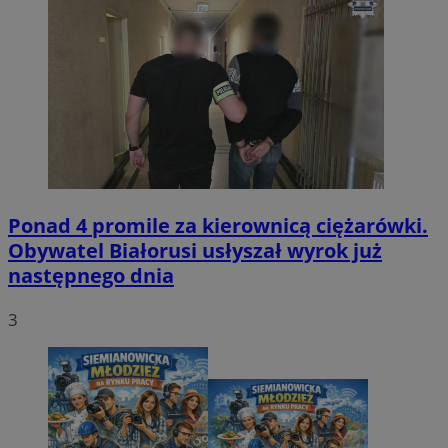
Ponad 4 promile za kierownicą ciężarówki.
Obywatel Białorusi usłyszał wyrok już
następnego dnia
3