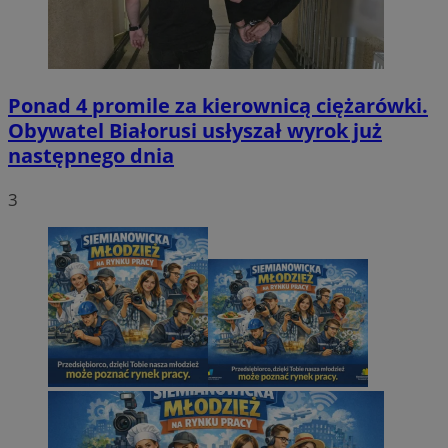
Ponad 4 promile za kierownicą ciężarówki.
Obywatel Białorusi usłyszał wyrok już
następnego dnia
3