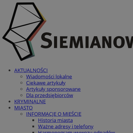
AKTUALNOŚCI
Wiadomości lokalne
Ciekawe artykuły
Artykuły sponsorowane
Dla przedsiębiorców
KRYMINALNE
MIASTO
INFORMACJE O MIEŚCIE
Historia miasta
Ważne adresy i telefony
Harmonogram wywozu odpadów