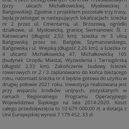
(przy ulicach: Michałkowickiej, Mysłowickiej i
Bańgowskiej). Zgodnie z projektem pozostałe trzy trasy,
będą przebiegać w następujących lokalizacjach: ścieżka
nr 2 przez ul. Cmentarną, ul. Brzozową, ogródki
działkowe, ul. Mysłowicką, granicę Siemianowic Śl. z
Katowicami (długość 2,52 km); ścieżka nr 3 ulicą
Bańgowską przez os. Bańgów, Szymanowskiego,
Bańgowską i ul. Wiejską (długość 2,26 km), a ścieżka nr
4 ulicami: Michałkowicką 47, Michałkowicką 105
(budynek Urzędu Miasta), Wyzwolenia i Tarnogórską
(długość 2,33 km). Zakończenie budowy ścieżek
rowerowych nr 2 i 3 zaplanowano do końca bieżącego
roku, natomiast ścieżka nr 4 będzie gotowa do użytku w
drugiej połowie 2021 roku. Inwestycja realizowana jest
przy wsparciu środków unijnych, pozyskanych w
ramach Regionalnego Programu Operacyjnego
Województwa Śląskiego na lata 2014-2020. Koszt
całego przedsięwzięcia to 10 679 000,00 zł, a dotacja z
Unii Europejskiej wynosi 7 179 452, 33 zł.