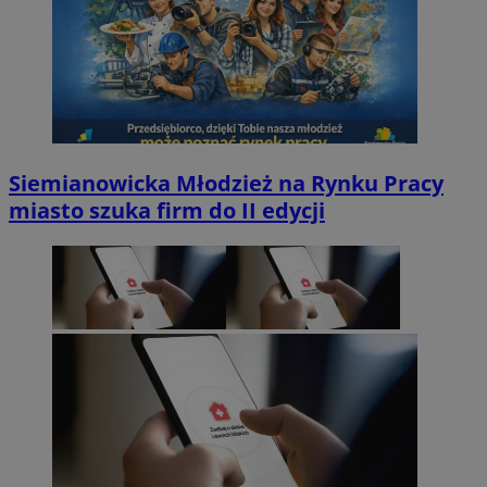
Siemianowicka Młodzież na Rynku Pracy
miasto szuka firm do II edycji