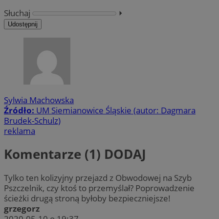
Słuchaj
⏵︎
Udostępnij
Sylwia Machowska
Źródło:
UM Siemianowice Śląskie (autor: Dagmara
Brudek-Schulz)
reklama
Komentarze (1)
DODAJ
Tylko ten kolizyjny przejazd z Obwodowej na Szyb
Pszczelnik, czy ktoś to przemyślał? Poprowadzenie
ścieżki drugą stroną byłoby bezpieczniejsze!
grzegorz
2020-05-10 o 19:37