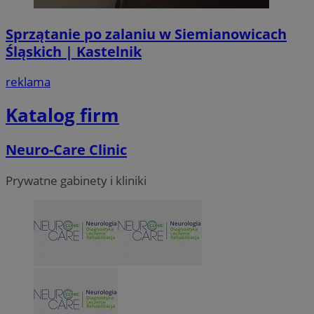
Sprzątanie po zalaniu w Siemianowicach
Śląskich | Kastelnik
reklama
Katalog firm
Neuro-Care Clinic
VISITOR_PRIVACY_METADATA
5 miesi
YouTube
tygod
.youtube.com
Prywatne gabinety i kliniki