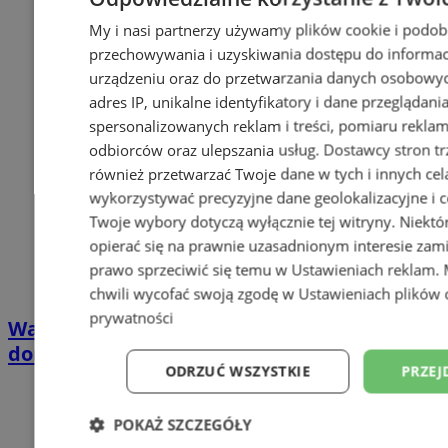
My i nasi partnerzy używamy plików cookie i podob
przechowywania i uzyskiwania dostępu do informac
urządzeniu oraz do przetwarzania danych osobowych
adres IP, unikalne identyfikatory i dane przeglądani
spersonalizowanych reklam i treści, pomiaru reklam i
odbiorców oraz ulepszania usług.
Dostawcy stron tr
również przetwarzać Twoje dane w tych i innych cel
wykorzystywać precyzyjne dane geolokalizacyjne i c
Twoje wybory dotyczą wyłącznie tej witryny. Niekt
opierać się na prawnie uzasadnionym interesie zami
prawo sprzeciwić się temu w
Ustawieniach reklam
.
chwili wycofać swoją zgodę w
Ustawieniach plików 
prywatności
Wakacyjny wypoczynek nad Bałtykiem w
domkach Szmaragdowe Morze
ODRZUĆ WSZYSTKIE
PRZEJ
POKAŻ SZCZEGÓŁY