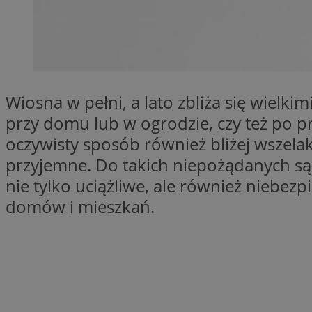
SessID
QeSessID
MvSessID
INGRESSCOOKIE
Wiosna w pełni, a lato zbliża się wielk
przy domu lub w ogrodzie, czy też po pr
euds
oczywisty sposób również bliżej wszela
przyjemne. Do takich niepożądanych sąs
__cf_bm
nie tylko uciążliwe, ale również niebez
domów i mieszkań.
suid
CookieScriptConse