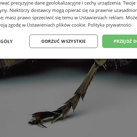
wać precyzyjne dane geolokalizacyjne i cechy urządzenia. Twoje
tryny. Niektórzy dostawcy mogą opierać się na prawnie uzasadnio
ie; masz prawo sprzeciwić się temu w
Ustawieniach reklam
. Może
woją zgodę w
Ustawieniach plików cookie
.
Polityka prywatności
EGÓŁY
ODRZUĆ WSZYSTKIE
PRZEJDŹ 
Wydajność
Targetowanie
Funkcjonalność
Ni
ezbędne
Wydajność
Targetowanie
Funkcjonalność
Niesklasyfikow
ie umożliwiają korzystanie z podstawowych funkcji strony internetowej, takich jak log
Bez niezbędnych plików cookie nie można prawidłowo korzystać ze strony internetowe
Okres
Provider
/
Domena
Opis
przechowywania