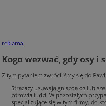
VISITOR_PRIVACY_
li_gc
reklama
Kogo wezwać, gdy osy i 
Nazwa
Pro
Nazwa
Nazwa
Do
Nazwa
ustat_9rag8csgXg1
sa-user-id-v3
google_push
.bi
Z tym pytaniem zwróciliśmy się do Paw
mlcwc
uid
ustat_a6dz2pz0kl
Strażacy usuwają gniazda os lub sze
__Secure-YNID
VP
zdrowia ludzi. W pozostałych przy
tuuid_lu
gid_CAESEHs54I33
specjalizujące się w tym firmy, do 
__ktpct