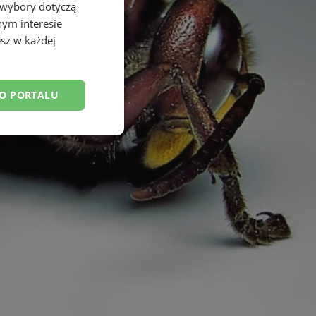
 wybory dotyczą
nym interesie
sz w każdej
DO PORTALU
esklasyfikowane
ane
owanie użytkownika i
j.