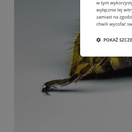
w tym wykorzysty
wyłącznie tej wi
zamiast na zgodz
chwili wycofać s
POKAŻ SZCZ
Niezbędne
Ni
Niezbędne pliki cook
zarządzanie kontem. 
Nazwa