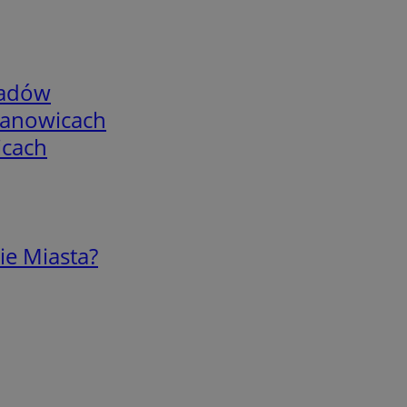
adów
mianowicach
icach
ie Miasta?