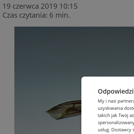
19 czerwca 2019 10:15
Czas czytania: 6 min.
Odpowiedzia
My i nasi partne
uzyskiwania dost
takich jak Twój a
spersonalizowanyc
usług.
Dostawcy s