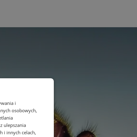
ywania i
danych osobowych,
etlania
az ulepszania
 i innych celach,