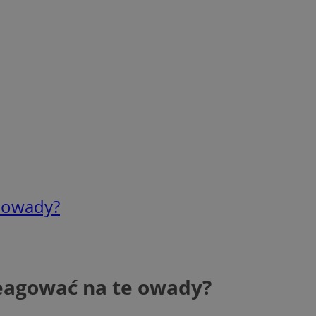
e owady?
 reagować na te owady?