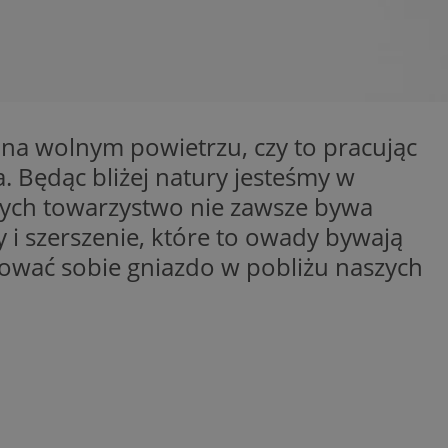
entyfikator sesji.
entyfikator sesji.
entyfikator sesji.
erów obsługuje
ekście
lu optymalizacji
y na wolnym powietrzu, czy to pracując
. Będąc bliżej natury jesteśmy w
 do przechowywania
niu do usług
órych towarzystwo nie zawsze bywa
e, czy użytkownik
enia lub reklamy.
i szerszenie, które to owady bywają
niania ludzi i
udować sobie gniazdo w pobliżu naszych
trony internetowej,
e ważnych raportów
ryny internetowej.
 identyfikatora
rzez usługę Cookie-
preferencji
 na pliki cookie.
ookie Cookie-