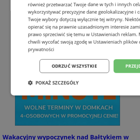
również przetwarzać Twoje dane w tych i innych cel
wykorzystywać precyzyjne dane geolokalizacyjne i c
Twoje wybory dotyczą wyłącznie tej witryny. Niekt
opierać się na prawnie uzasadnionym interesie zami
prawo sprzeciwić się temu w
Ustawieniach reklam
.
chwili wycofać swoją zgodę w
Ustawieniach plików 
prywatności
ODRZUĆ WSZYSTKIE
PRZEJ
POKAŻ SZCZEGÓŁY
Niezbędne
Wydajność
Targetowani
Niesklasyfikowane
Wakacyjny wypoczynek nad Bałtykiem w