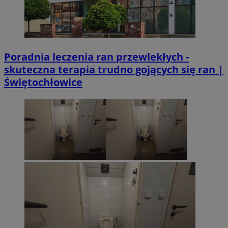
Poradnia leczenia ran przewlekłych -
skuteczna terapia trudno gojących się ran |
Świętochłowice
suid
1 r
Simplifi Holdings
Inc.
.simpli.fi
CookieScriptConsent
4 tygodni
CookieScript
siemianowice.net.pl