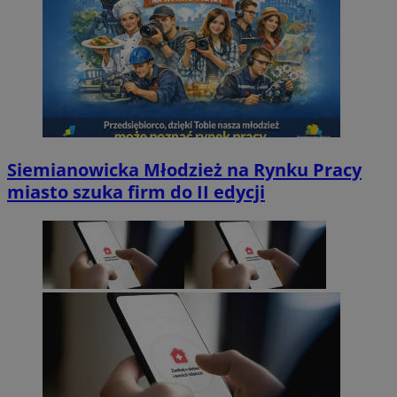
Siemianowicka Młodzież na Rynku Pracy
miasto szuka firm do II edycji