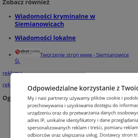
Zobacz również
Wiadomości kryminalne w
Siemianowicach
Wiadomości lokalne
Tworzenie stron www - Siemianowice
Śl.
reklama
reklama
Odpowiedzialne korzystanie z Twoi
Ogłoszenia
My i nasi partnerzy używamy plików cookie i podob
przechowywania i uzyskiwania dostępu do informac
urządzeniu oraz do przetwarzania danych osobowych
adres IP, unikalne identyfikatory i dane przeglądani
spersonalizowanych reklam i treści, pomiaru reklam i
odbiorców oraz ulepszania usług.
Dostawcy stron tr