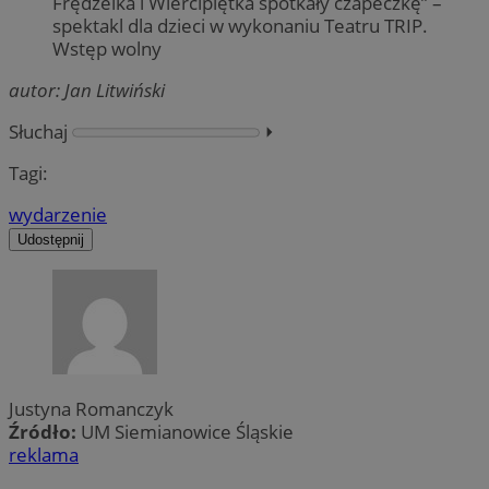
Frędzelka i Wiercipiętka spotkały czapeczkę” –
spektakl dla dzieci w wykonaniu Teatru TRIP.
Wstęp wolny
autor: Jan Litwiński
Słuchaj
⏵︎
Tagi:
wydarzenie
Udostępnij
Justyna Romanczyk
Źródło:
UM Siemianowice Śląskie
reklama