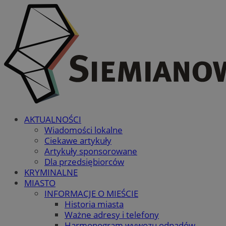
AKTUALNOŚCI
Wiadomości lokalne
Ciekawe artykuły
Artykuły sponsorowane
Dla przedsiębiorców
KRYMINALNE
MIASTO
INFORMACJE O MIEŚCIE
Historia miasta
Ważne adresy i telefony
Harmonogram wywozu odpadów