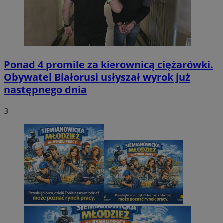
Ponad 4 promile za kierownicą ciężarówki.
Obywatel Białorusi usłyszał wyrok już
następnego dnia
3