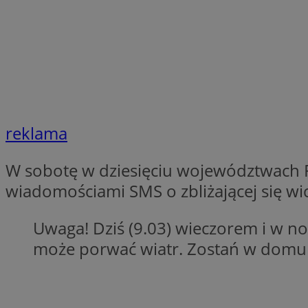
SessID
QeSessID
MvSessID
INGRESSCOOKIE
euds
reklama
W sobotę w dziesięciu województwach
__cf_bm
wiadomościami SMS o zbliżającej się wi
suid
Uwaga! Dziś (9.03) wieczorem i w noc
może porwać wiatr. Zostań w domu j
CookieScriptConse