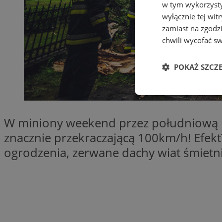
w tym wykorzysty
wyłącznie tej wi
zamiast na zgodz
chwili wycofać s
POKAŻ SZCZ
Niezbędne
W miniony weekend przez południową Pol
znacznie przekraczającą 100km/h! Efekt
ogrodzenia, zerwane dachy wiat śmiet
Ni
Niezbędne pliki cook
zarządzanie kontem. 
Nazwa