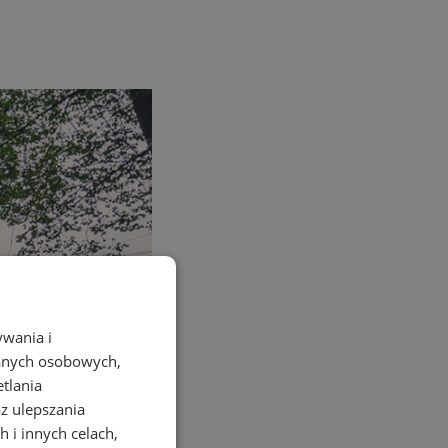
ywania i
danych osobowych,
etlania
az ulepszania
 i innych celach,