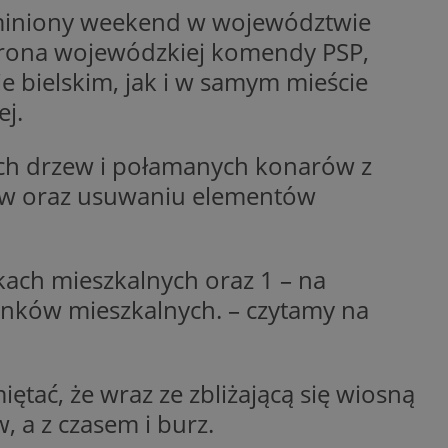
 miniony weekend w województwie
nformacje o zgodzie
ncjach dotyczących
ia z witryny.
strona wojewódzkiej komendy PSP,
olityki prywatności
ich przestrzeganie
ie bielskim, jak i w samym mieście
temu użytkownik nie
woich preferencji,
ej.
 z regulacjami
y gościa na
ych drzew i połamanych konarów z
nych celów
hów oraz usuwaniu elementów
ach mieszkalnych oraz 1 – na
ynków mieszkalnych. – czytamy na
 i przechowywania
 informacji na
iadomień push do
troną internetową.
znie przypisany,
śledzenia i analizy
kator użytkownika
ownika i
ronie internetowej.
om trzecim w celu
ętać, że wraz ze zbliżającą się wiosną
zenia i raportowania
ronie internetowej
iedzającego, który
 a z czasem i burz.
amy. Może
e odwiedzającego w
jaki użytkownik
ięki temu Bidswitch
ób ich interakcji z
am i zapewnić, że