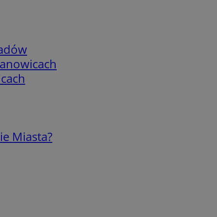
adów
mianowicach
icach
ie Miasta?