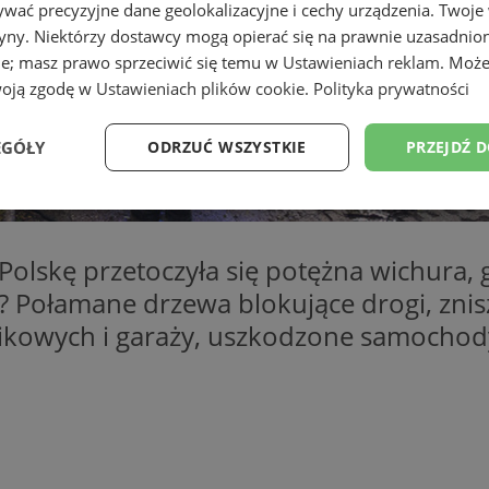
wać precyzyjne dane geolokalizacyjne i cechy urządzenia. Twoje
tryny. Niektórzy dostawcy mogą opierać się na prawnie uzasadnio
ie; masz prawo sprzeciwić się temu w
Ustawieniach reklam
. Może
woją zgodę w
Ustawieniach plików cookie
.
Polityka prywatności
EGÓŁY
ODRZUĆ WSZYSTKIE
PRZEJDŹ 
Wydajność
Targetowanie
Funkcjonalność
Ni
skę przetoczyła się potężna wichura, gd
? Połamane drzewa blokujące drogi, znisz
nikowych i garaży, uszkodzone samochod
ezbędne
Wydajność
Targetowanie
Funkcjonalność
Niesklasyfikow
ie umożliwiają korzystanie z podstawowych funkcji strony internetowej, takich jak log
Bez niezbędnych plików cookie nie można prawidłowo korzystać ze strony internetowe
Okres
Provider
/
Domena
Opis
przechowywania