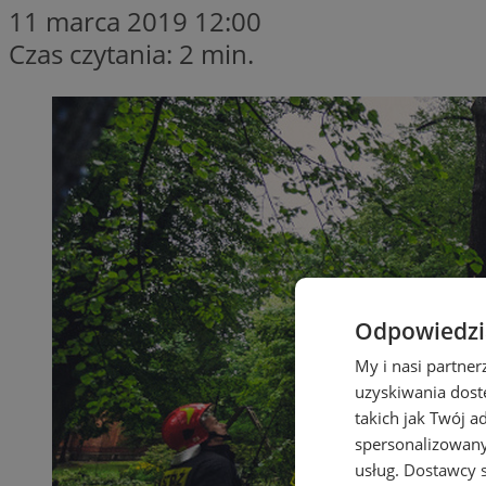
11 marca 2019 12:00
Czas czytania: 2 min.
Odpowiedzia
My i nasi partne
uzyskiwania dost
takich jak Twój a
spersonalizowanyc
usług.
Dostawcy s