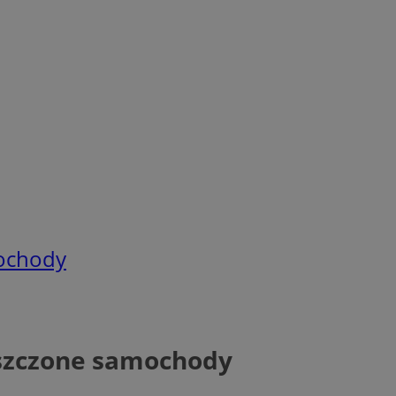
mochody
iszczone samochody