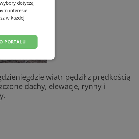
 wybory dotyczą
nym interesie
sz w każdej
DO PORTALU
esklasyfikowane
zieniegdzie wiatr pędził z prędkością
czone dachy, elewacje, rynny i
y.
ane
owanie użytkownika i
j.