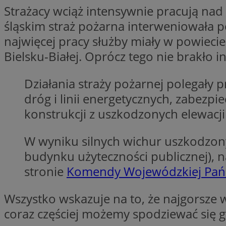
Strażacy wciąż intensywnie pracują n
VISITOR_PRIVACY_
śląskim straż pożarna interweniowała 
najwięcej pracy służby miały w powiecie
Bielsku-Białej. Oprócz tego nie brakło i
li_gc
Działania straży pożarnej polegał
dróg i linii energetycznych, zabez
konstrukcji z uszkodzonych elewacj
Nazwa
Pro
Nazwa
Nazwa
W wyniku silnych wichur uszkodzony
Do
Nazwa
ustat_9rag8csgXg1
budynku użyteczności publicznej), 
sa-user-id-v3
google_push
.bi
mlcwc
uid
stronie
Komendy Wojewódzkiej Pańs
ustat_a6dz2pz0kl
__Secure-YNID
Wszystko wskazuje na to, że najgorsze w
VP
tuuid_lu
coraz częściej możemy spodziewać się 
gid_CAESEHs54I33
__ktpct