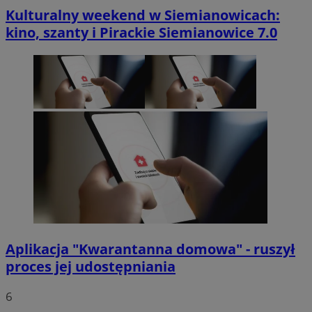
Kulturalny weekend w Siemianowicach:
kino, szanty i Pirackie Siemianowice 7.0
Aplikacja "Kwarantanna domowa" - ruszył
proces jej udostępniania
6