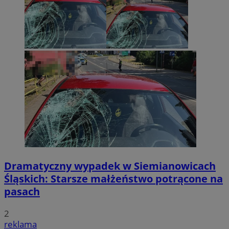
Dramatyczny wypadek w Siemianowicach
Śląskich: Starsze małżeństwo potrącone na
pasach
2
reklama