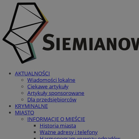
AKTUALNOŚCI
Wiadomości lokalne
Ciekawe artykuły
Artykuły sponsorowane
Dla przedsiębiorców
KRYMINALNE
MIASTO
INFORMACJE O MIEŚCIE
Historia miasta
Ważne adresy i telefony
Harmonogram wywozu odpadów