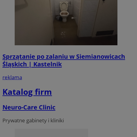
Sprzątanie po zalaniu w Siemianowicach
Śląskich | Kastelnik
reklama
Katalog firm
Neuro-Care Clinic
Prywatne gabinety i kliniki