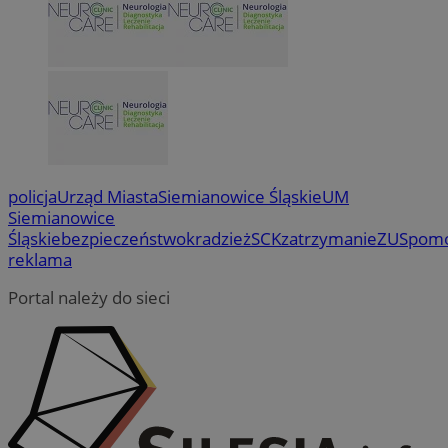
policja
Urząd Miasta
Siemianowice Śląskie
UM
Siemianowice
Śląskie
bezpieczeństwo
kradzież
SCK
zatrzymanie
ZUS
pom
reklama
Portal należy do sieci