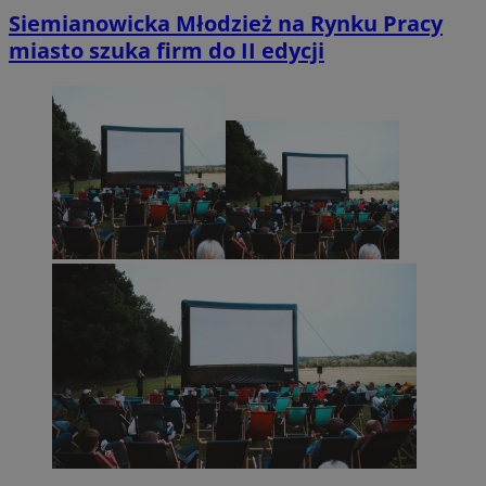
Siemianowicka Młodzież na Rynku Pracy
miasto szuka firm do II edycji