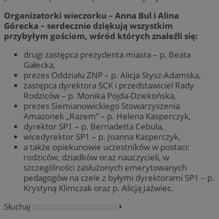
Organizatorki wieczorku – Anna Bul i Alina
Górecka – serdecznie dziękują wszystkim
przybyłym gościom, wśród których znaleźli się:
drugi zastępca prezydenta miasta – p. Beata
Gałecka,
prezes Oddziału ZNP – p. Alicja Stysz-Adamska,
zastępca dyrektora SCK i przedstawiciel Rady
Rodziców – p. Monika Pojda-Dziekońska,
prezes Siemianowickiego Stowarzyszenia
Amazonek „Razem” – p. Helena Kasperczyk,
dyrektor SP1 – p. Bernadetta Cebula,
wicedyrektor SP1 – p. Joanna Kasperczyk,
a także opiekunowie uczestników w postaci:
rodziców, dziadków oraz nauczycieli, w
szczególności zasłużonych emerytowanych
pedagogów na czele z byłymi dyrektorami SP1 – p.
Krystyną Klimczak oraz p. Alicją Jaźwiec.
Słuchaj
⏵︎