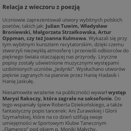
Relacja z wieczoru z poezją
Uczniowie zaprezentowali utwory wybitnych polskich
poetów, takich jak:
Julian Tuwim, Władysław
Broniewski, Małgorzata Strzałkowska, Artur
Oppman, czy też Joanna Kulmowa
. Wykazali się przy
tym wybitnym kunsztem recytatorskim, dzięki czemu
stworzyli niezwykłą atmosferę i przenieśli odbiorców do
pięknego świata otaczającej nas przyrody. Liryczne
popisy zostały uświetnione muzycznymi występami
uzdolnionych uczniów „Jedynki”. Wysłuchano utworów
pięknie zagranych na pianinie przez Hanię Hadasik i
Hanię Jaskułę.
Niesamowite wrażenie na publiczności wywarł
występ
Marysi Rakoczy, która zagrała na saksofonie
. Do
tego wspaniały śpiew Roberta Dziekońskiego, a także
fantastyczny popis tancerek: Ani Żurawskiej i Glorii
Szymańskiej, które na co dzień szlifują swoje
umiejętności w Sportowym Klubie Tanecznym
„Flamenco” pod okiem p. Moniki Małychy.