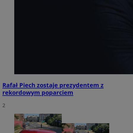
Rafał Piech zostaje prezydentem z
rekordowym poparciem
2