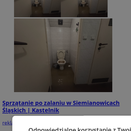
Sprzątanie po zalaniu w Siemianowicach
Śląskich | Kastelnik
reklama
Odpowiedzialne korzystanie z Two