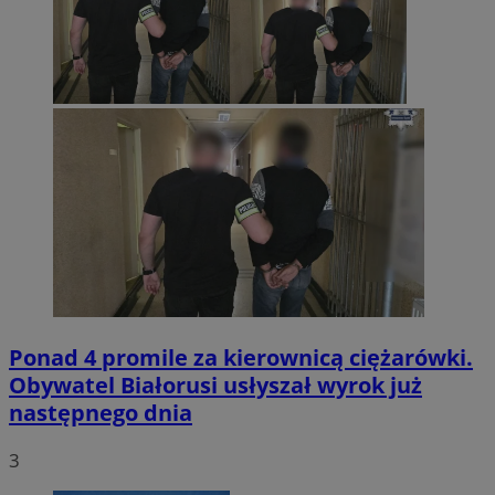
Ponad 4 promile za kierownicą ciężarówki.
Obywatel Białorusi usłyszał wyrok już
następnego dnia
3