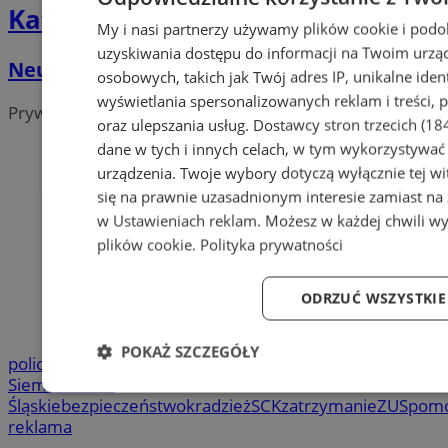
Katalog firm
My i nasi partnerzy używamy plików cookie i podo
uzyskiwania dostępu do informacji na Twoim urzą
Neuro-Care Clinic
osobowych, takich jak Twój adres IP, unikalne ident
wyświetlania spersonalizowanych reklam i treści, p
Prywatne gabinety i kliniki
oraz ulepszania usług.
Dostawcy stron trzecich (18
dane w tych i innych celach, w tym wykorzystywać 
urządzenia. Twoje wybory dotyczą wyłącznie tej w
się na prawnie uzasadnionym interesie zamiast na
w
Ustawieniach reklam
. Możesz w każdej chwili w
plików cookie
.
Polityka prywatności
ODRZUĆ WSZYSTKIE
POKAŻ SZCZEGÓŁY
policja
Urząd Miasta
Siemianowice Śląskie
UM
Siemianowice
Niezbędne
Wydajność
Targetowanie
Śląskie
bezpieczeństwo
kradzież
SCK
zatrzymanie
ZUS
pom
reklama