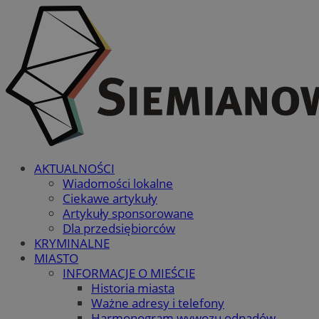
AKTUALNOŚCI
Wiadomości lokalne
Ciekawe artykuły
Artykuły sponsorowane
Dla przedsiębiorców
KRYMINALNE
MIASTO
INFORMACJE O MIEŚCIE
Historia miasta
Ważne adresy i telefony
Harmonogram wywozu odpadów