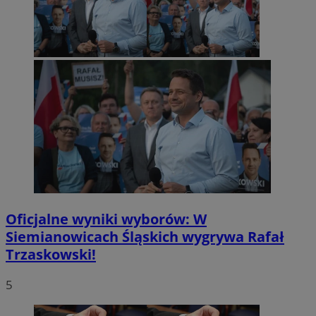
Oficjalne wyniki wyborów: W
Siemianowicach Śląskich wygrywa Rafał
Trzaskowski!
5