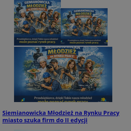
Siemianowicka Młodzież na Rynku Pracy
miasto szuka firm do II edycji