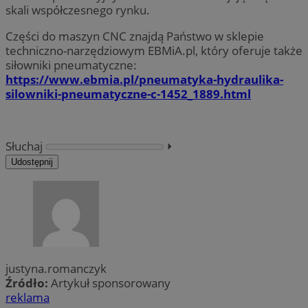
skali współczesnego rynku.
Części do maszyn CNC znajdą Państwo w sklepie
techniczno-narzędziowym EBMiA.pl, który oferuje także
siłowniki pneumatyczne:
https://www.ebmia.pl/pneumatyka-hydraulika-
silowniki-pneumatyczne-c-1452_1889.html
Słuchaj
⏵︎
Udostępnij
justyna.romanczyk
Źródło:
Artykuł sponsorowany
reklama