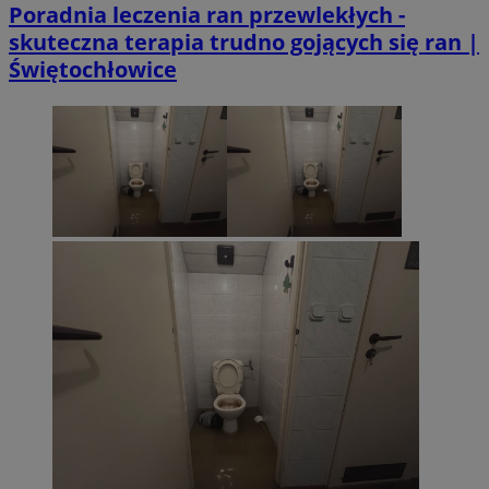
Poradnia leczenia ran przewlekłych -
skuteczna terapia trudno gojących się ran |
Świętochłowice