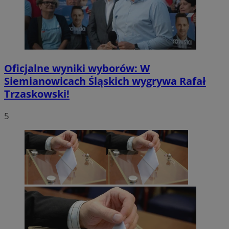
Oficjalne wyniki wyborów: W
Siemianowicach Śląskich wygrywa Rafał
Trzaskowski!
5