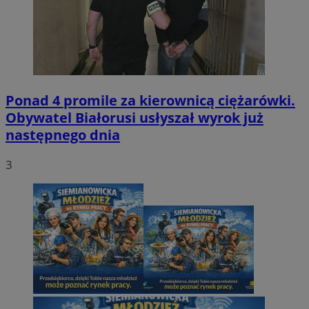
Ponad 4 promile za kierownicą ciężarówki.
Obywatel Białorusi usłyszał wyrok już
następnego dnia
3