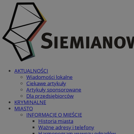
AKTUALNOŚCI
Wiadomości lokalne
Ciekawe artykuły
Artykuły sponsorowane
Dla przedsiębiorców
KRYMINALNE
MIASTO
INFORMACJE O MIEŚCIE
Historia miasta
Ważne adresy i telefony
Harmonogram wywozu odpadów