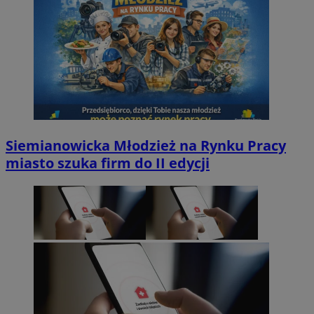
Siemianowicka Młodzież na Rynku Pracy
miasto szuka firm do II edycji