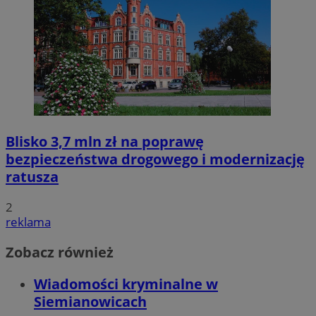
Blisko 3,7 mln zł na poprawę
bezpieczeństwa drogowego i modernizację
ratusza
2
reklama
Zobacz również
Wiadomości kryminalne w
Siemianowicach