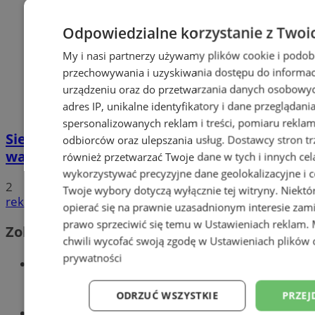
Odpowiedzialne korzystanie z Twoi
My i nasi partnerzy używamy plików cookie i podob
przechowywania i uzyskiwania dostępu do informac
urządzeniu oraz do przetwarzania danych osobowych
adres IP, unikalne identyfikatory i dane przeglądani
spersonalizowanych reklam i treści, pomiaru reklam i
Siemianowicki Rower Miejski - już w
odbiorców oraz ulepszania usług.
Dostawcy stron tr
wakacje
również przetwarzać Twoje dane w tych i innych cel
wykorzystywać precyzyjne dane geolokalizacyjne i c
2
Twoje wybory dotyczą wyłącznie tej witryny. Niekt
reklama
opierać się na prawnie uzasadnionym interesie zami
prawo sprzeciwić się temu w
Ustawieniach reklam
.
Zobacz również
chwili wycofać swoją zgodę w
Ustawieniach plików 
prywatności
Wiadomości kryminalne w
Siemianowicach
ODRZUĆ WSZYSTKIE
PRZEJ
Wiadomości lokalne