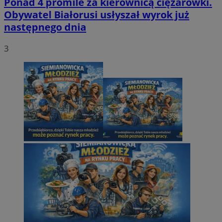
Ponad 4 promile za kierownicą ciężarówki.
Obywatel Białorusi usłyszał wyrok już
następnego dnia
3