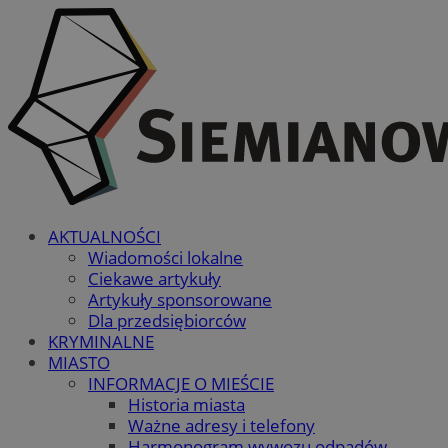
AKTUALNOŚCI
Wiadomości lokalne
Ciekawe artykuły
Artykuły sponsorowane
Dla przedsiębiorców
KRYMINALNE
MIASTO
INFORMACJE O MIEŚCIE
Historia miasta
Ważne adresy i telefony
Harmonogram wywozu odpadów