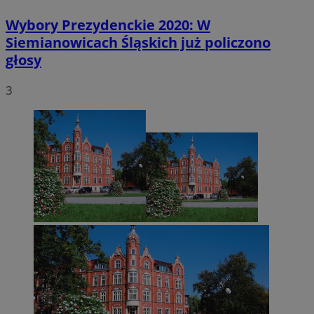
Wybory Prezydenckie 2020: W
Siemianowicach Śląskich już policzono
głosy
3