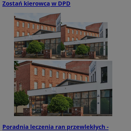
Zostań kierowcą w DPD
CookieScriptConsent
4 tygodni
CookieScript
siemianowice.net.pl
VISITOR_PRIVACY_METADATA
5 miesi
YouTube
tygod
.youtube.com
Poradnia leczenia ran przewlekłych -