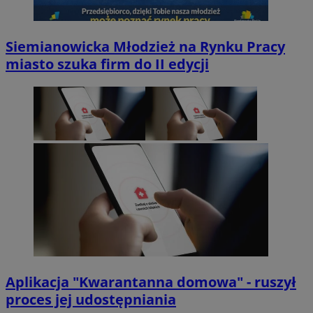
Siemianowicka Młodzież na Rynku Pracy
miasto szuka firm do II edycji
Aplikacja "Kwarantanna domowa" - ruszył
proces jej udostępniania