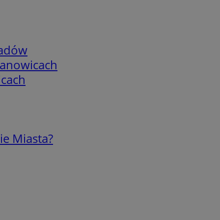
adów
mianowicach
icach
ie Miasta?