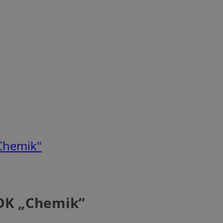
Chemik"
DK „Chemik”