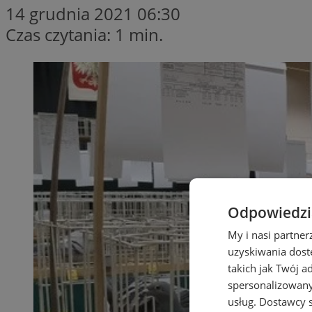
14 grudnia 2021 06:30
Czas czytania: 1 min.
Odpowiedzia
My i nasi partne
uzyskiwania dost
takich jak Twój a
spersonalizowanyc
usług.
Dostawcy s