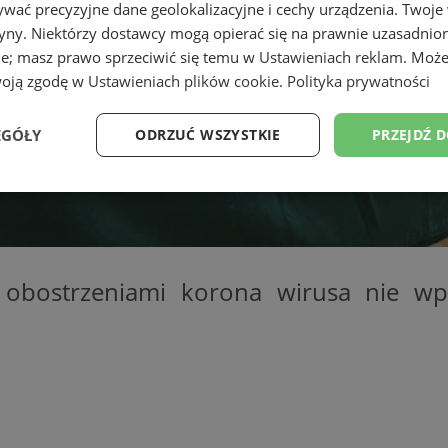
wać precyzyjne dane geolokalizacyjne i cechy urządzenia. Twoje
tryny. Niektórzy dostawcy mogą opierać się na prawnie uzasadnio
ie; masz prawo sprzeciwić się temu w
Ustawieniach reklam
. Może
woją zgodę w
Ustawieniach plików cookie
.
Polityka prywatności
EGÓŁY
ODRZUĆ WSZYSTKIE
PRZEJDŹ 
Wydajność
Targetowanie
Funkcjonalność
Ni
obostrzeniami korona wirusa nie wpł
ezbędne
Wydajność
Targetowanie
Funkcjonalność
Niesklasyfikow
ie umożliwiają korzystanie z podstawowych funkcji strony internetowej, takich jak log
Bez niezbędnych plików cookie nie można prawidłowo korzystać ze strony internetowe
Okres
Provider
/
Domena
Opis
przechowywania