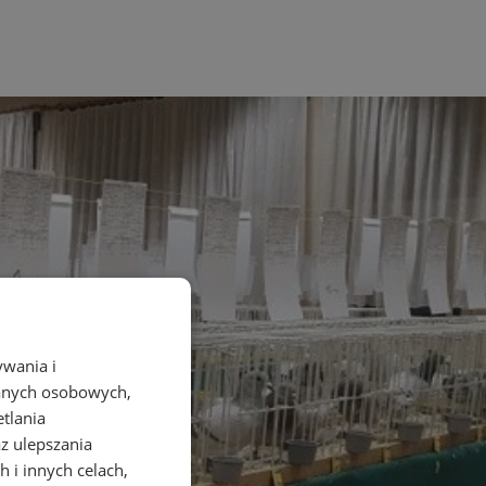
ywania i
danych osobowych,
etlania
az ulepszania
 i innych celach,