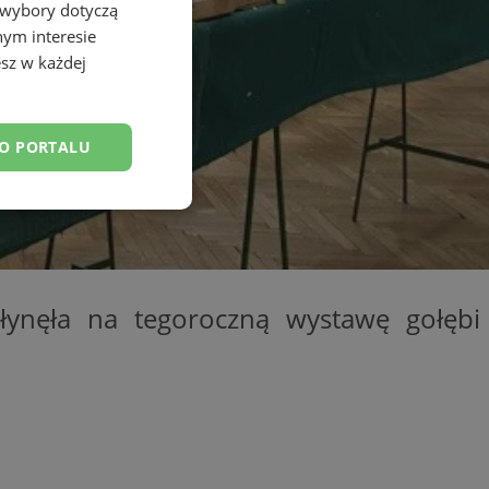
 wybory dotyczą
nym interesie
sz w każdej
DO PORTALU
esklasyfikowane
ynęła na tegoroczną wystawę gołębi
ane
owanie użytkownika i
j.