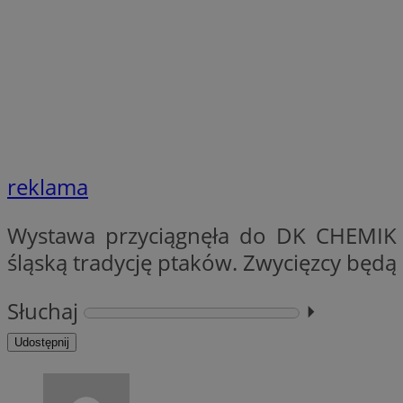
SessID
QeSessID
MvSessID
INGRESSCOOKIE
euds
reklama
__cf_bm
Wystawa przyciągnęła do DK CHEMIK l
śląską tradycję ptaków. Zwycięzcy będ
suid
Słuchaj
⏵︎
CookieScriptConse
Udostępnij