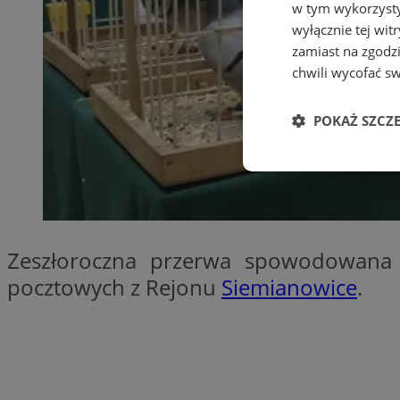
w tym wykorzysty
wyłącznie tej wi
zamiast na zgodz
chwili wycofać s
POKAŻ SZCZ
Niezbędne
Zeszłoroczna przerwa spowodowana 
pocztowych z Rejonu
Siemianowice
.
Ni
Niezbędne pliki cook
zarządzanie kontem. 
Nazwa