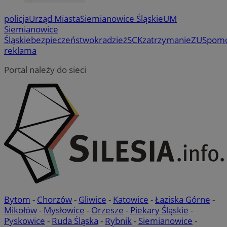
policja
Urząd Miasta
Siemianowice Śląskie
UM
Siemianowice
Śląskie
bezpieczeństwo
kradzież
SCK
zatrzymanie
ZUS
pom
reklama
Portal należy do sieci
Bytom
-
Chorzów
-
Gliwice
-
Katowice
-
Łaziska Górne
-
Mikołów
-
Mysłowice
-
Orzesze
-
Piekary Śląskie
-
Pyskowice
-
Ruda Śląska
-
Rybnik
-
Siemianowice
-