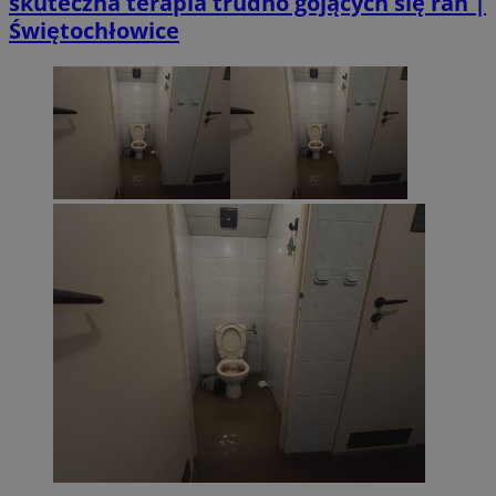
skuteczna terapia trudno gojących się ran |
Świętochłowice