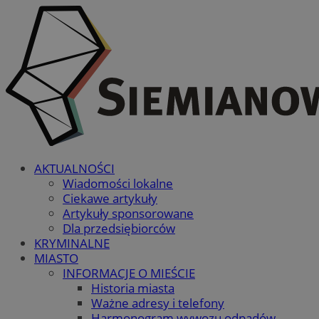
AKTUALNOŚCI
Wiadomości lokalne
Ciekawe artykuły
Artykuły sponsorowane
Dla przedsiębiorców
KRYMINALNE
MIASTO
INFORMACJE O MIEŚCIE
Historia miasta
Ważne adresy i telefony
Harmonogram wywozu odpadów