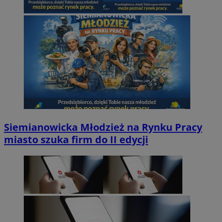
Siemianowicka Młodzież na Rynku Pracy
miasto szuka firm do II edycji