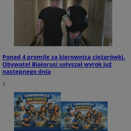
Ponad 4 promile za kierownicą ciężarówki.
Obywatel Białorusi usłyszał wyrok już
następnego dnia
3