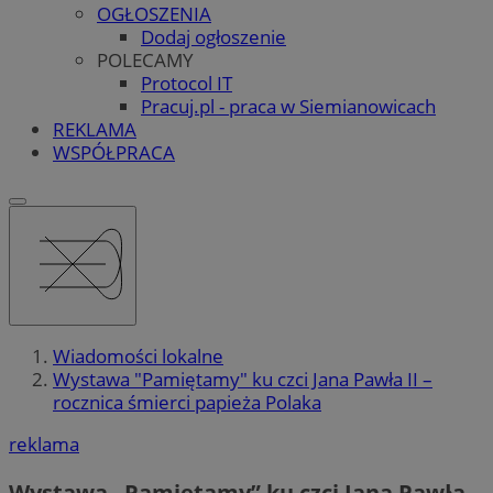
OGŁOSZENIA
Dodaj ogłoszenie
POLECAMY
Protocol IT
Pracuj.pl - praca w Siemianowicach
REKLAMA
WSPÓŁPRACA
Wiadomości lokalne
Wystawa "Pamiętamy" ku czci Jana Pawła II –
rocznica śmierci papieża Polaka
reklama
Wystawa „Pamiętamy” ku czci Jana Pawła