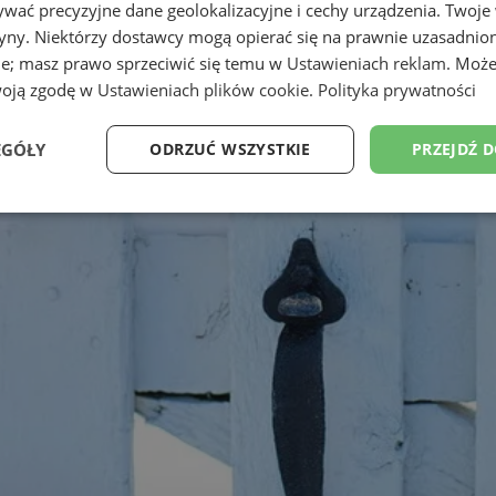
wać precyzyjne dane geolokalizacyjne i cechy urządzenia. Twoje
tryny. Niektórzy dostawcy mogą opierać się na prawnie uzasadnio
ie; masz prawo sprzeciwić się temu w
Ustawieniach reklam
. Może
woją zgodę w
Ustawieniach plików cookie
.
Polityka prywatności
EGÓŁY
ODRZUĆ WSZYSTKIE
PRZEJDŹ 
Wydajność
Targetowanie
Funkcjonalność
Ni
ezbędne
Wydajność
Targetowanie
Funkcjonalność
Niesklasyfikow
ie umożliwiają korzystanie z podstawowych funkcji strony internetowej, takich jak log
Bez niezbędnych plików cookie nie można prawidłowo korzystać ze strony internetowe
Okres
Provider
/
Domena
Opis
przechowywania