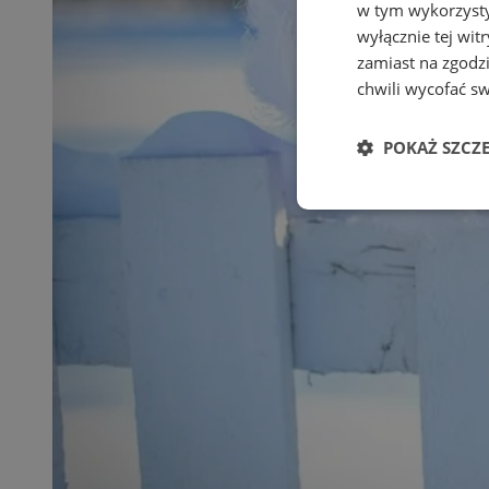
w tym wykorzysty
wyłącznie tej wi
zamiast na zgodz
chwili wycofać s
POKAŻ SZCZ
Niezbędne
Ni
Niezbędne pliki cook
zarządzanie kontem. 
Nazwa