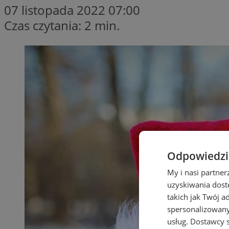
07 listopada 2022 07:00
Czas czytania: 2 min.
Odpowiedzia
My i nasi partne
uzyskiwania dost
takich jak Twój a
spersonalizowanyc
usług.
Dostawcy s