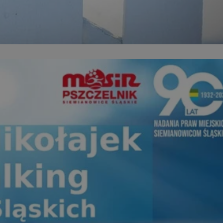
entyfikator sesji.
entyfikator sesji.
entyfikator sesji.
erów obsługuje
ekście
lu optymalizacji
 do przechowywania
niu do usług
e, czy użytkownik
enia lub reklamy.
niania ludzi i
trony internetowej,
e ważnych raportów
ryny internetowej.
 identyfikatora
rzez usługę Cookie-
preferencji
 na pliki cookie.
ookie Cookie-