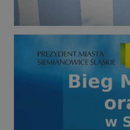
SessID
QeSessID
MvSessID
INGRESSCOOKIE
euds
__cf_bm
suid
CookieScriptConse