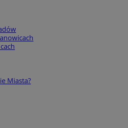
adów
mianowicach
icach
ie Miasta?