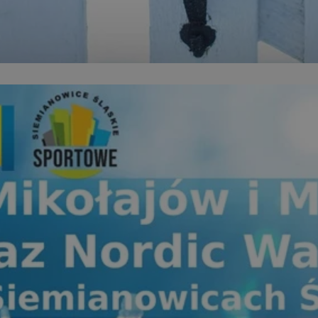
siemianowice.net.pl
1 rok
Ten plik cookie przechowuje id
siemianowice.net.pl
1 rok
Ten plik cookie przechowuje id
siemianowice.net.pl
1 rok
Ten plik cookie przechowuje id
Sesja
Rejestruje, który klaster serw
NGINX Inc.
gościa. Jest to używane w kont
bh.contextweb.com
równoważenia obciążenia w ce
doświadczenia użytkownika.
.rfihub.com
Sesja
Ten plik cookie jest używany
zgody użytkownika w odniesie
śledzenia. Zazwyczaj rejestruj
zdecydował się na usługi śledz
29 minut 58
Ten plik cookie służy do rozróż
Cloudflare Inc.
sekund
botów. Jest to korzystne dla s
.temu.com
ponieważ umożliwia tworzeni
na temat korzystania z jej wit
Google Privacy Policy
1 rok
Do przechowywania unikalnego
Simplifi Holdings
sesji.
Inc.
.simpli.fi
nt
4 tygodnie 2 dni
Ten plik cookie jest używany p
CookieScript
Script.com do zapamiętywania 
siemianowice.net.pl
dotyczących zgody użytkownika
Jest to konieczne, aby baner c
Script.com działał poprawnie.