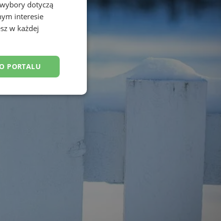
 wybory dotyczą
nym interesie
sz w każdej
DO PORTALU
esklasyfikowane
ane
owanie użytkownika i
j.