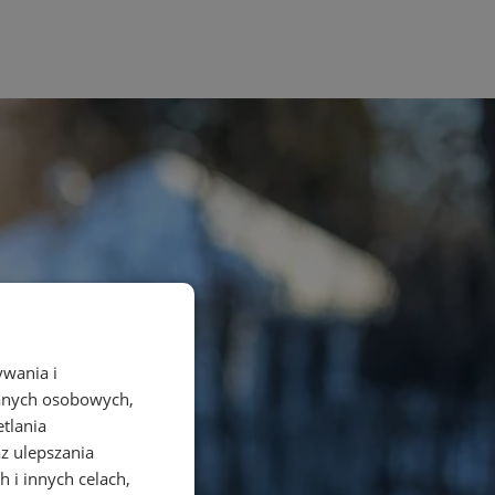
ywania i
danych osobowych,
etlania
az ulepszania
 i innych celach,