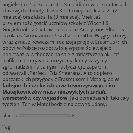
angielskim: 1a, 3c oraz 4c. Na podium w prezentacjach
klasowych stanęły: klasa 3b (1 miejsce), klasa 2c (2
miejsce) oraz klasa 1a (3 miejsce). Mieli też
przyjemność gościć uczniów szkoły z Włoch IIS
Guglielmotti z Civittavecchia oraz Arany Jnos Általnos
Iskola és Gimnazium z Szazhalombattai, Węgry, którzy
wraz z matejkowiczami realizują projekt Erasmus+; ich
pobyt w Polsce rozpoczął się wprost śpiewająco,
ponieważ w wchodząc na salę gimnastyczną akurat
trafili na przerywnik muzyczny, kiedy wszyscy
zgromadzeni na sali gimnastycznej z zapałem
odtwarzali „Perfect” Eda Sheerana. A to dopiero
początek ich przygody z Erasmusem i Mateją, bo
w
kolejne dni czeka ich oraz towarzyszących im
Matejkowiczów masa niezwykłych zadań,
warsztatów czy wyjazdów
. Jaki poniedziałek, taki cały
tydzień. Ten w Matei będzie na pewno udany.
Słuchaj
⏵︎
Tagi: