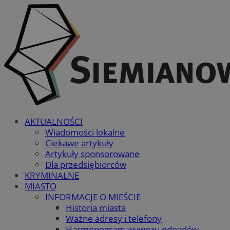
AKTUALNOŚCI
Wiadomości lokalne
Ciekawe artykuły
Artykuły sponsorowane
Dla przedsiębiorców
KRYMINALNE
MIASTO
INFORMACJE O MIEŚCIE
Historia miasta
Ważne adresy i telefony
Harmonogram wywozu odpadów