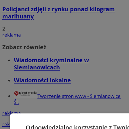
Policjanci zdjęli z rynku ponad kilogram
marihuany
2
reklama
Zobacz również
Wiadomości kryminalne w
Siemianowicach
Wiadomości lokalne
Tworzenie stron www - Siemianowice
Śl.
reklama
reklama
Odpowiedzialne korzystanie z Twoi