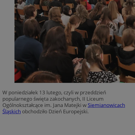
W poniedziałek 13 lutego, czyli w przeddzień
popularnego święta zakochanych, II Liceum
Ogólnokształcące im. Jana Matejki w
Siemianowicach
Śląskich
obchodziło Dzień Europejski.