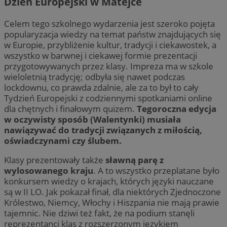
Dzień Europejski w Matejce
Celem tego szkolnego wydarzenia jest szeroko pojęta
popularyzacja wiedzy na temat państw znajdujących się
w Europie, przybliżenie kultur, tradycji i ciekawostek, a
wszystko w barwnej i ciekawej formie prezentacji
przygotowywanych przez klasy. Impreza ma w szkole
wieloletnią tradycję; odbyła się nawet podczas
lockdownu, co prawda zdalnie, ale za to był to cały
Tydzień Europejski z codziennymi spotkaniami online
dla chętnych i finałowym quizem.
Tegoroczna edycja
w oczywisty sposób (Walentynki) musiała
nawiązywać do tradycji związanych z miłością,
oświadczynami czy ślubem.
Klasy prezentowały także
sławną parę z
wylosowanego kraju
. A to wszystko przeplatane było
konkursem wiedzy o krajach, których języki nauczane
są w II LO. Jak pokazał finał, dla niektórych Zjednoczone
Królestwo, Niemcy, Włochy i Hiszpania nie mają prawie
tajemnic. Nie dziwi też fakt, że na podium stanęli
reprezentanci klas z rozszerzonym językiem