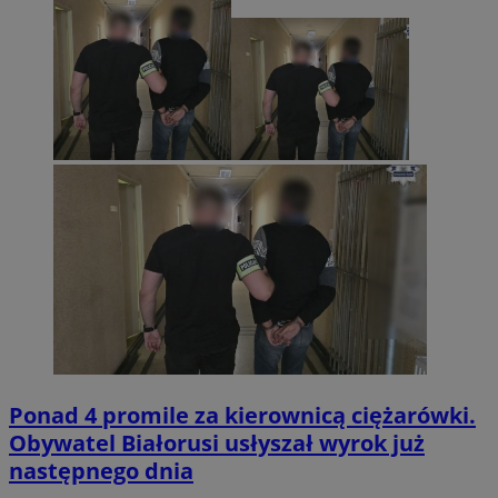
Ponad 4 promile za kierownicą ciężarówki.
Obywatel Białorusi usłyszał wyrok już
następnego dnia