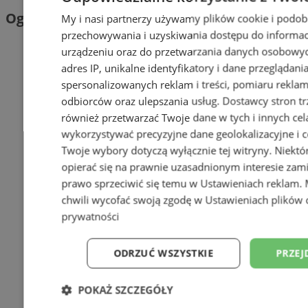
Ogłoszenia
My i nasi partnerzy używamy plików cookie i podob
przechowywania i uzyskiwania dostępu do informac
urządzeniu oraz do przetwarzania danych osobowych
adres IP, unikalne identyfikatory i dane przeglądani
spersonalizowanych reklam i treści, pomiaru reklam i
odbiorców oraz ulepszania usług.
Dostawcy stron tr
również przetwarzać Twoje dane w tych i innych cel
wykorzystywać precyzyjne dane geolokalizacyjne i c
Twoje wybory dotyczą wyłącznie tej witryny. Niekt
opierać się na prawnie uzasadnionym interesie zami
prawo sprzeciwić się temu w
Ustawieniach reklam
.
chwili wycofać swoją zgodę w
Ustawieniach plików 
prywatności
ODRZUĆ WSZYSTKIE
PRZEJ
POKAŻ SZCZEGÓŁY