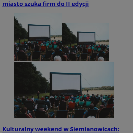
miasto szuka firm do II edycji
Kulturalny weekend w Siemianowicach: