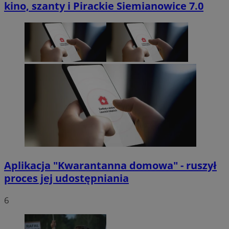
kino, szanty i Pirackie Siemianowice 7.0
Aplikacja "Kwarantanna domowa" - ruszył
proces jej udostępniania
6