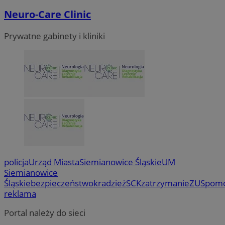
Neuro-Care Clinic
Prywatne gabinety i kliniki
policja
Urząd Miasta
Siemianowice Śląskie
UM
Siemianowice
Śląskie
bezpieczeństwo
kradzież
SCK
zatrzymanie
ZUS
pom
reklama
Portal należy do sieci