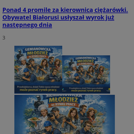
Ponad 4 promile za kierownicą ciężarówki.
Obywatel Białorusi usłyszał wyrok już
następnego dnia
3