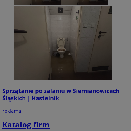
Sprzątanie po zalaniu w Siemianowicach
Śląskich | Kastelnik
reklama
Katalog firm