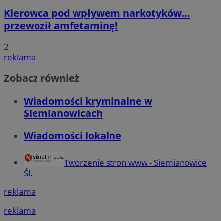
Kierowca pod wpływem narkotyków...
przewoził amfetaminę!
2
reklama
Zobacz również
Wiadomości kryminalne w
Siemianowicach
Wiadomości lokalne
Tworzenie stron www - Siemianowice
Śl.
reklama
reklama