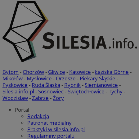
Bytom
-
Chorzów
-
Gliwice
-
Katowice
-
Łaziska Górne
-
Mikołów
-
Mysłowice
-
Orzesze
-
Piekary Śląskie
-
Pyskowice
-
Ruda Śląska
-
Rybnik
-
Siemianowice
-
Silesia.info.pl
-
Sosnowiec
-
Świętochłowice
-
Tychy
-
Wodzisław
-
Zabrze
-
Żory
Portal
Redakcja
Patronat medialny
Praktyki w silesia.info.pl
Regulaminy portalu