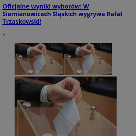
Oficjalne wyniki wyborów: W
Siemianowicach Śląskich wygrywa Rafał
Trzaskowski!
5