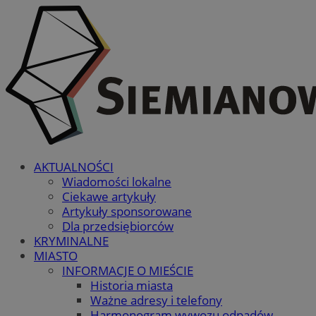
AKTUALNOŚCI
Wiadomości lokalne
Ciekawe artykuły
Artykuły sponsorowane
Dla przedsiębiorców
KRYMINALNE
MIASTO
INFORMACJE O MIEŚCIE
Historia miasta
Ważne adresy i telefony
Harmonogram wywozu odpadów