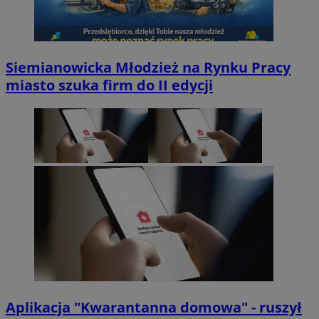
Siemianowicka Młodzież na Rynku Pracy
miasto szuka firm do II edycji
Aplikacja "Kwarantanna domowa" - ruszył