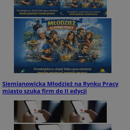
Siemianowicka Młodzież na Rynku Pracy
miasto szuka firm do II edycji