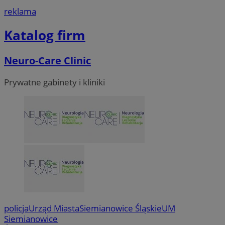
reklama
Katalog firm
Neuro-Care Clinic
Prywatne gabinety i kliniki
policja
Urząd Miasta
Siemianowice Śląskie
UM
Siemianowice