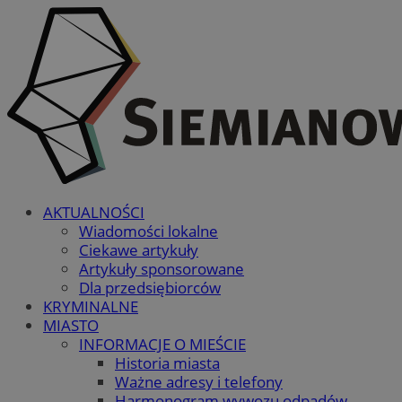
AKTUALNOŚCI
Wiadomości lokalne
Ciekawe artykuły
Artykuły sponsorowane
Dla przedsiębiorców
KRYMINALNE
MIASTO
INFORMACJE O MIEŚCIE
Historia miasta
Ważne adresy i telefony
Harmonogram wywozu odpadów