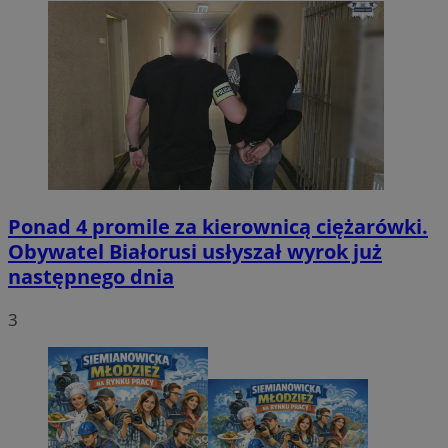
Ponad 4 promile za kierownicą ciężarówki.
Obywatel Białorusi usłyszał wyrok już
następnego dnia
3