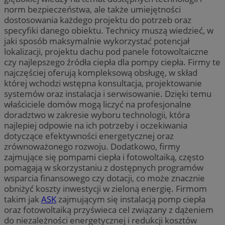
norm bezpieczeństwa, ale także umiejętności
dostosowania każdego projektu do potrzeb oraz
specyfiki danego obiektu. Technicy muszą wiedzieć, w
jaki sposób maksymalnie wykorzystać potencjał
lokalizacji, projektu dachu pod panele fotowoltaiczne
czy najlepszego źródła ciepła dla pompy ciepła. Firmy te
najczęściej oferują kompleksową obsługę, w skład
której wchodzi wstępna konsultacja, projektowanie
systemów oraz instalacja i serwisowanie. Dzięki temu
właściciele domów mogą liczyć na profesjonalne
doradztwo w zakresie wyboru technologii, która
najlepiej odpowie na ich potrzeby i oczekiwania
dotyczące efektywności energetycznej oraz
zrównoważonego rozwoju. Dodatkowo, firmy
zajmujące się pompami ciepła i fotowoltaiką, często
pomagają w skorzystaniu z dostępnych programów
wsparcia finansowego czy dotacji, co może znacznie
obniżyć koszty inwestycji w zieloną energię. Firmom
takim jak
ASK
zajmującym się instalacją pomp ciepła
oraz fotowoltaiką przyświeca cel związany z dążeniem
do niezależności energetycznej i redukcji kosztów