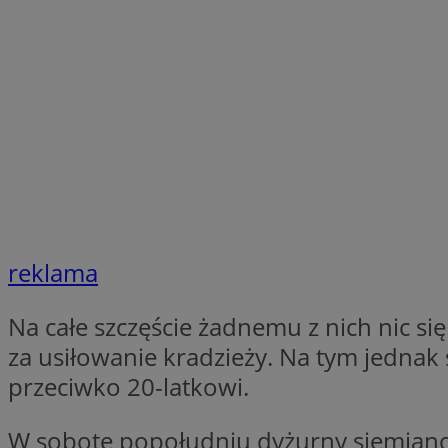
SessID
QeSessID
MvSessID
INGRESSCOOKIE
euds
__cf_bm
reklama
suid
Na całe szczęście żadnemu z nich nic sięn
za usiłowanie kradzieży. Na tym jednak
CookieScriptConse
przeciwko 20-latkowi.
W sobotę popołudniu dyżurny siemiano