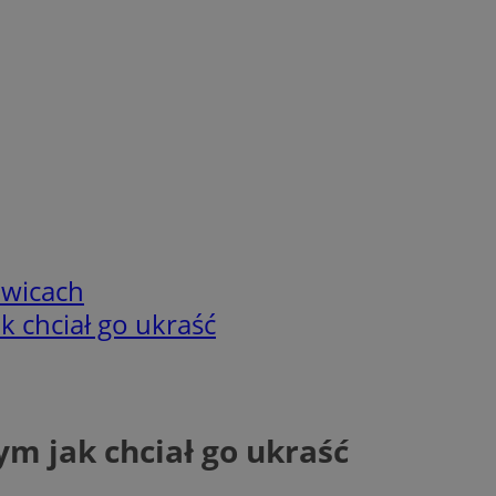
owicach
k chciał go ukraść
ym jak chciał go ukraść