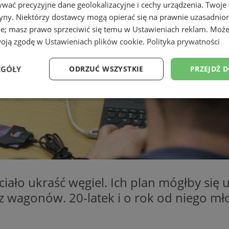
wać precyzyjne dane geolokalizacyjne i cechy urządzenia. Twoje
tryny. Niektórzy dostawcy mogą opierać się na prawnie uzasadnio
ie; masz prawo sprzeciwić się temu w
Ustawieniach reklam
. Może
woją zgodę w
Ustawieniach plików cookie
.
Polityka prywatności
EGÓŁY
ODRZUĆ WSZYSTKIE
PRZEJDŹ 
Wydajność
Targetowanie
Funkcjonalność
Ni
ezbędne
Wydajność
Targetowanie
Funkcjonalność
Niesklasyfikow
ło ukraść węgiel. Ich plan mógłby się ud
ie umożliwiają korzystanie z podstawowych funkcji strony internetowej, takich jak log
z wagonów. 20-latek i o rok od niego mł
Bez niezbędnych plików cookie nie można prawidłowo korzystać ze strony internetowe
Okres
Provider
/
Domena
Opis
przechowywania