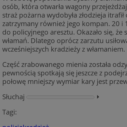
VISITOR_PRIVACY_
osób, która otwarła wagony przejeżdżaj
straż pożarna wydobyła złodzieja itrafi
zatrzymany również jego kompan. 20 i 19
do policyjnego aresztu. Okazało się, ż
włamań. Dlatego oprócz zarzutu usiłow
li_gc
wcześniejszych kradzieży z włamaniem.
Część zrabowanego mienia została odzy
pewnością spotkają się jeszcze z podejr
Nazwa
Pro
Nazwa
Nazwa
Do
połowę mniejszy wymiar kary jest przew
Nazwa
ustat_9rag8csgXg1
sa-user-id-v3
google_push
.bi
mlcwc
uid
Słuchaj
⏵︎
ustat_a6dz2pz0kl
__Secure-YNID
Tagi:
VP
tuuid_lu
gid_CAESEHs54I33
__ktpct