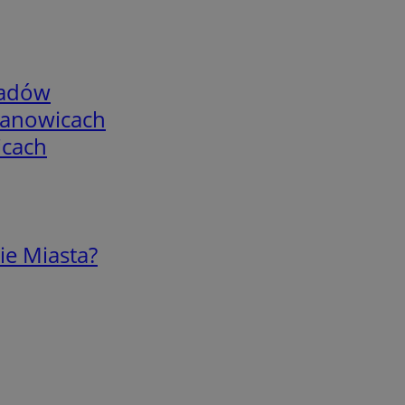
adów
mianowicach
icach
ie Miasta?