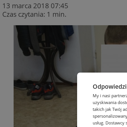
13 marca 2018 07:45
Czas czytania: 1 min.
Odpowiedzia
My i nasi partne
uzyskiwania dost
takich jak Twój a
spersonalizowanyc
usług.
Dostawcy s