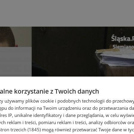
lne korzystanie z Twoich danych
rzy używamy plików cookie i podobnych technologii do przechow
ępu do informacji na Twoim urządzeniu oraz do przetwarzania 
dres IP, unikalne identyfikatory i dane przeglądania, w celu wyświ
h reklam i treści, pomiaru reklam i treści, analizy odbiorców or
tron trzecich (1845)
mogą również przetwarzać Twoje dane w tych