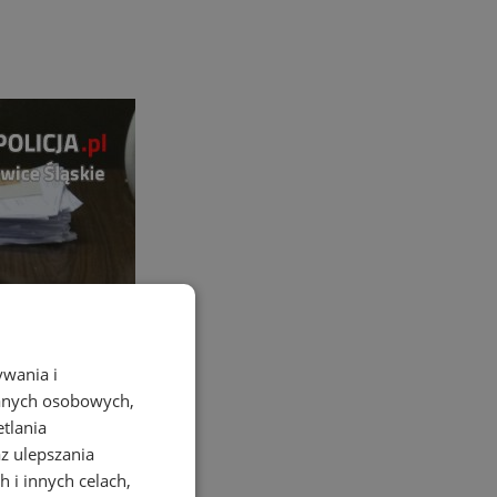
ywania i
danych osobowych,
etlania
az ulepszania
 i innych celach,