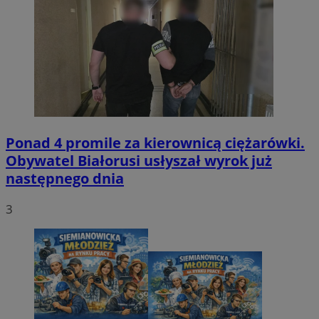
Ponad 4 promile za kierownicą ciężarówki.
Obywatel Białorusi usłyszał wyrok już
następnego dnia
3