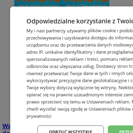
Odpowiedzialne korzystanie z Twoi
My i nasi partnerzy używamy plików cookie i podob
przechowywania i uzyskiwania dostępu do informac
urządzeniu oraz do przetwarzania danych osobowych
adres IP, unikalne identyfikatory i dane przeglądani
spersonalizowanych reklam i treści, pomiaru reklam i
odbiorców oraz ulepszania usług.
Dostawcy stron tr
również przetwarzać Twoje dane w tych i innych cel
wykorzystywać precyzyjne dane geolokalizacyjne i c
Twoje wybory dotyczą wyłącznie tej witryny. Niekt
opierać się na prawnie uzasadnionym interesie zami
prawo sprzeciwić się temu w
Ustawieniach reklam
.
chwili wycofać swoją zgodę w
Ustawieniach plików 
prywatności
Wakacyjny wypoczynek nad Bałtykiem w
ODRZUĆ WSZYSTKIE
PRZEJ