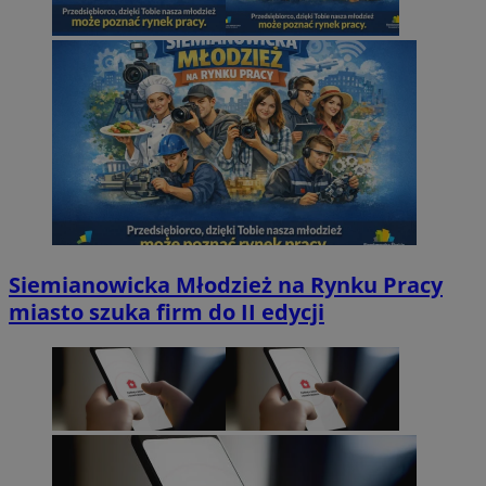
Siemianowicka Młodzież na Rynku Pracy
miasto szuka firm do II edycji