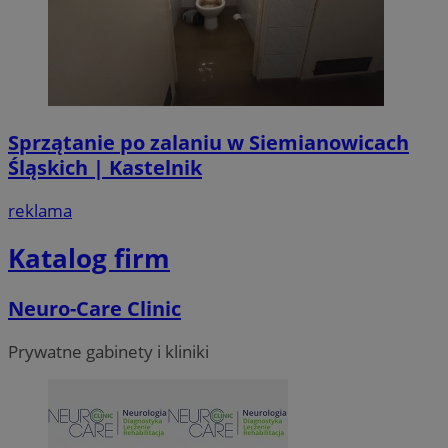
CookieScriptConsent
4 tygodni
CookieScript
siemianowice.net.pl
Sprzątanie po zalaniu w Siemianowicach
Śląskich | Kastelnik
reklama
Katalog firm
VISITOR_PRIVACY_METADATA
5 miesi
YouTube
Neuro-Care Clinic
tygod
.youtube.com
Prywatne gabinety i kliniki