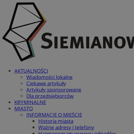
AKTUALNOŚCI
Wiadomości lokalne
Ciekawe artykuły
Artykuły sponsorowane
Dla przedsiębiorców
KRYMINALNE
MIASTO
INFORMACJE O MIEŚCIE
Historia miasta
Ważne adresy i telefony
Harmonogram wywozu odpadów