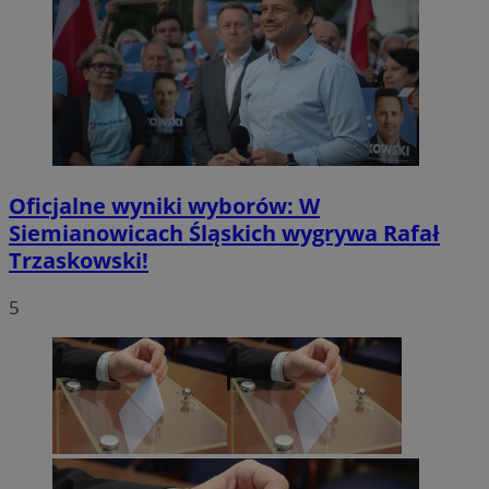
Oficjalne wyniki wyborów: W
Siemianowicach Śląskich wygrywa Rafał
Trzaskowski!
5