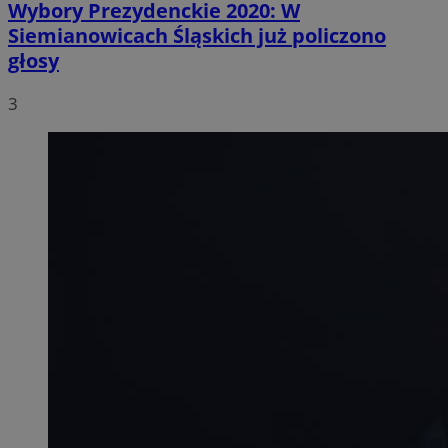
Wybory Prezydenckie 2020: W
Siemianowicach Śląskich już policzono
głosy
3