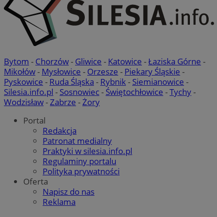
Bytom
-
Chorzów
-
Gliwice
-
Katowice
-
Łaziska Górne
-
Mikołów
-
Mysłowice
-
Orzesze
-
Piekary Śląskie
-
Pyskowice
-
Ruda Śląska
-
Rybnik
-
Siemianowice
-
Silesia.info.pl
-
Sosnowiec
-
Świętochłowice
-
Tychy
-
Wodzisław
-
Zabrze
-
Żory
Portal
Redakcja
Patronat medialny
Praktyki w silesia.info.pl
Regulaminy portalu
Polityka prywatności
Oferta
Napisz do nas
Reklama