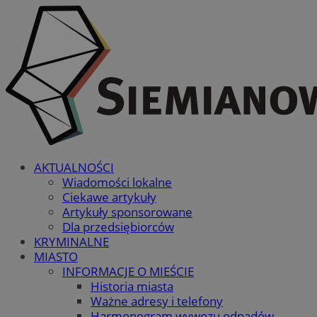
AKTUALNOŚCI
Wiadomości lokalne
Ciekawe artykuły
Artykuły sponsorowane
Dla przedsiębiorców
KRYMINALNE
MIASTO
INFORMACJE O MIEŚCIE
Historia miasta
Ważne adresy i telefony
Harmonogram wywozu odpadów