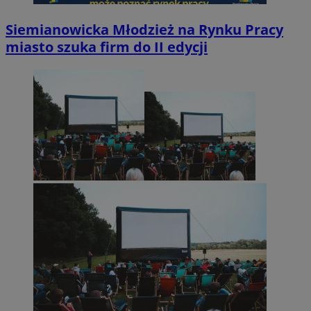
Siemianowicka Młodzież na Rynku Pracy
miasto szuka firm do II edycji