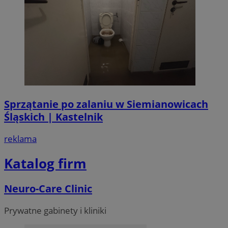
Sprzątanie po zalaniu w Siemianowicach
Śląskich | Kastelnik
reklama
Katalog firm
Neuro-Care Clinic
Prywatne gabinety i kliniki