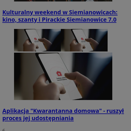
Kulturalny weekend w Siemianowicach:
kino, szanty i Pirackie Siemianowice 7.0
Aplikacja "Kwarantanna domowa" - ruszył
proces jej udostępniania
6