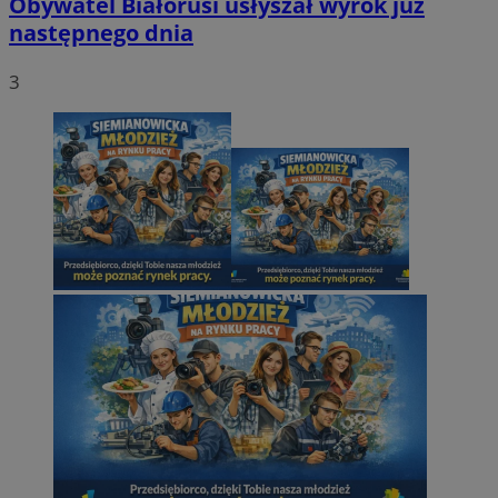
Obywatel Białorusi usłyszał wyrok już
następnego dnia
3