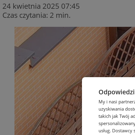
24 kwietnia 2025 07:45
Czas czytania: 2 min.
Odpowiedzia
My i nasi partne
uzyskiwania dost
takich jak Twój a
spersonalizowanyc
usług.
Dostawcy s