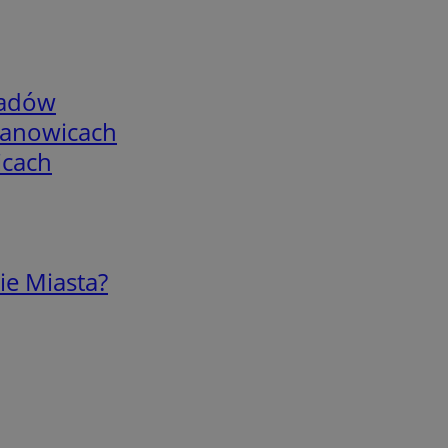
adów
mianowicach
icach
ie Miasta?