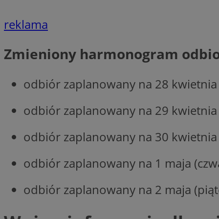
VISITOR_PRIVACY_
reklama
Zmieniony harmonogram odbi
li_gc
odbiór zaplanowany na 28 kwietnia (
odbiór zaplanowany na 29 kwietnia (
Nazwa
Pro
Nazwa
Nazwa
odbiór zaplanowany na 30 kwietnia (
Do
Nazwa
ustat_9rag8csgXg1
sa-user-id-v3
google_push
.bi
mlcwc
uid
odbiór zaplanowany na 1 maja (czwar
ustat_a6dz2pz0kl
__Secure-YNID
odbiór zaplanowany na 2 maja (piąt
VP
tuuid_lu
gid_CAESEHs54I33
__ktpct