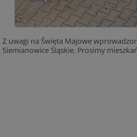
SessID
QeSessID
MvSessID
INGRESSCOOKIE
Z uwagi na Święta Majowe wprowadzo
Siemianowice Śląskie. Prosimy miesz
euds
__cf_bm
suid
CookieScriptConse