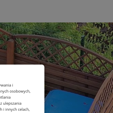
ywania i
danych osobowych,
etlania
az ulepszania
 i innych celach,