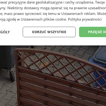
wać precyzyjne dane geolokalizacyjne i cechy urządzenia. Twoje
tryny. Niektórzy dostawcy mogą opierać się na prawnie uzasadnio
ie; masz prawo sprzeciwić się temu w
Ustawieniach reklam
. Może
woją zgodę w
Ustawieniach plików cookie
.
Polityka prywatności
EGÓŁY
ODRZUĆ WSZYSTKIE
PRZEJDŹ 
Wydajność
Targetowanie
Funkcjonalność
Ni
ezbędne
Wydajność
Targetowanie
Funkcjonalność
Niesklasyfikow
ie umożliwiają korzystanie z podstawowych funkcji strony internetowej, takich jak log
Bez niezbędnych plików cookie nie można prawidłowo korzystać ze strony internetowe
Okres
Provider
/
Domena
Opis
przechowywania