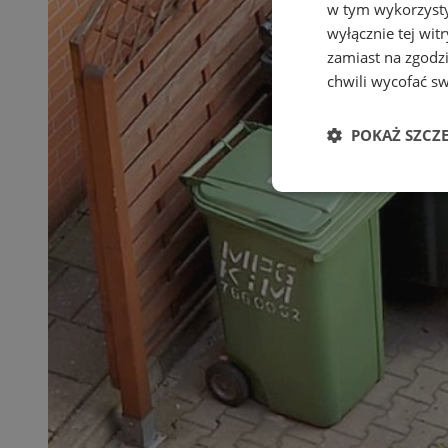
w tym wykorzysty
wyłącznie tej wi
zamiast na zgodz
chwili wycofać s
POKAŻ SZCZ
Niezbędne
Ni
Niezbędne pliki cook
zarządzanie kontem. 
Nazwa