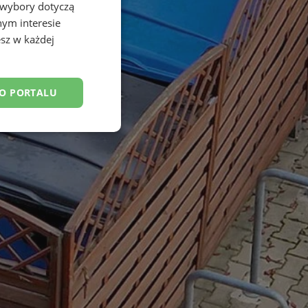
 wybory dotyczą
nym interesie
sz w każdej
DO PORTALU
esklasyfikowane
ane
owanie użytkownika i
j.