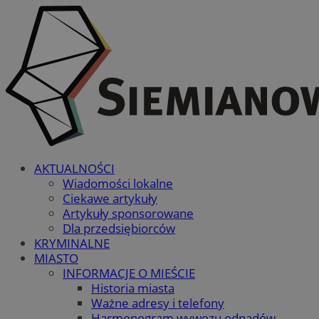
AKTUALNOŚCI
Wiadomości lokalne
Ciekawe artykuły
Artykuły sponsorowane
Dla przedsiębiorców
KRYMINALNE
MIASTO
INFORMACJE O MIEŚCIE
Historia miasta
Ważne adresy i telefony
Harmonogram wywozu odpadów