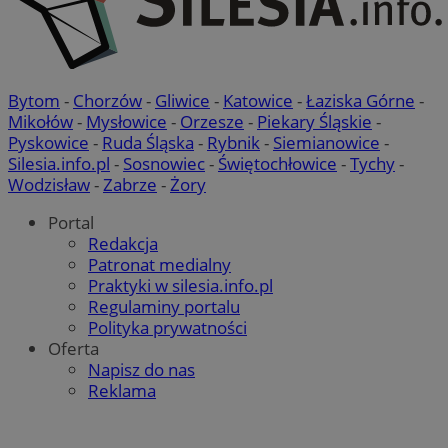
Bytom
-
Chorzów
-
Gliwice
-
Katowice
-
Łaziska Górne
-
Mikołów
-
Mysłowice
-
Orzesze
-
Piekary Śląskie
-
Pyskowice
-
Ruda Śląska
-
Rybnik
-
Siemianowice
-
Silesia.info.pl
-
Sosnowiec
-
Świętochłowice
-
Tychy
-
Wodzisław
-
Zabrze
-
Żory
Portal
Redakcja
Patronat medialny
Praktyki w silesia.info.pl
Regulaminy portalu
Polityka prywatności
Oferta
Napisz do nas
Reklama