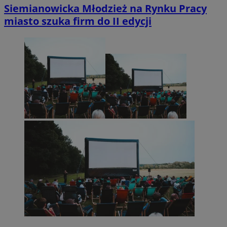
Siemianowicka Młodzież na Rynku Pracy
miasto szuka firm do II edycji