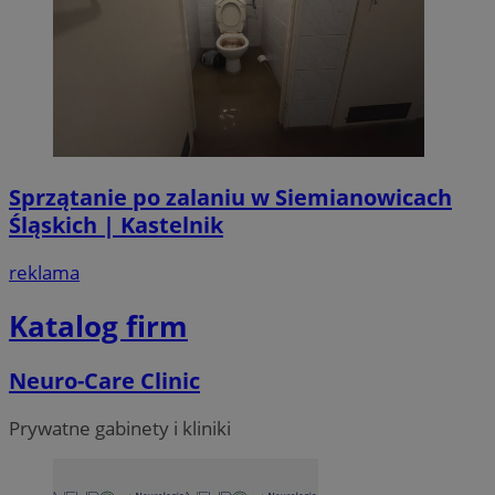
Sprzątanie po zalaniu w Siemianowicach
Śląskich | Kastelnik
reklama
Katalog firm
Neuro-Care Clinic
Prywatne gabinety i kliniki