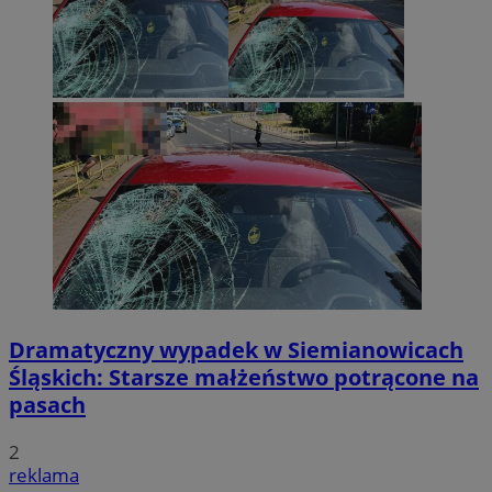
Dramatyczny wypadek w Siemianowicach
Śląskich: Starsze małżeństwo potrącone na
pasach
2
reklama