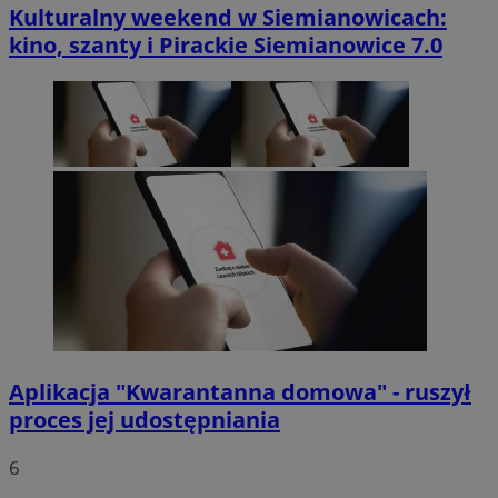
Kulturalny weekend w Siemianowicach:
kino, szanty i Pirackie Siemianowice 7.0
Aplikacja "Kwarantanna domowa" - ruszył
proces jej udostępniania
6