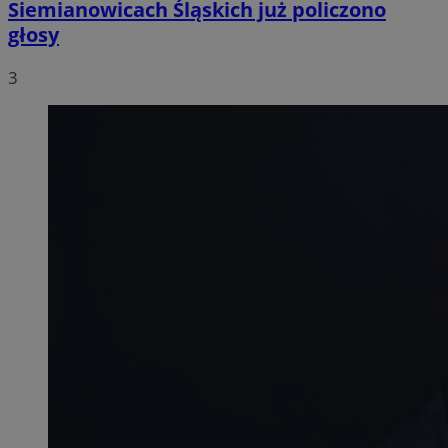
Siemianowicach Śląskich już policzono
głosy
3