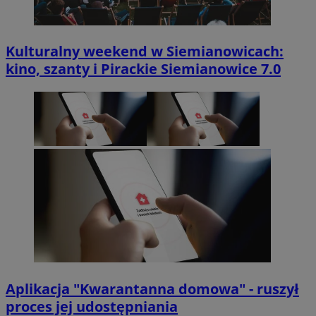
Kulturalny weekend w Siemianowicach:
kino, szanty i Pirackie Siemianowice 7.0
Aplikacja "Kwarantanna domowa" - ruszył
proces jej udostępniania