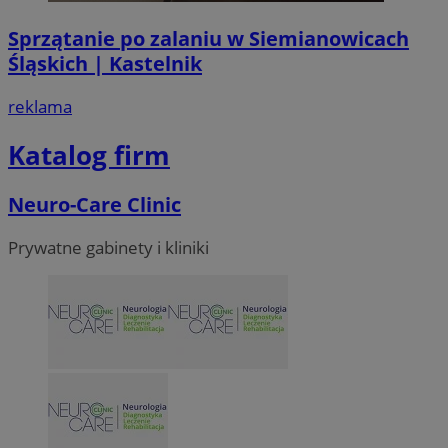
Sprzątanie po zalaniu w Siemianowicach
Śląskich | Kastelnik
reklama
Katalog firm
Neuro-Care Clinic
Prywatne gabinety i kliniki
li_gc
5 miesi
LinkedIn
tygod
Corporation
.linkedin.com