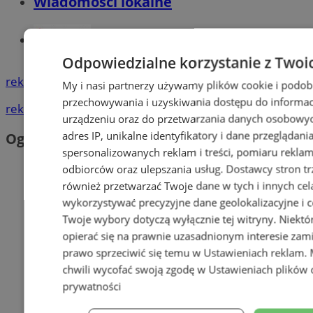
Wiadomości lokalne
Tworzenie stron www - Siemianowice
Śl.
Odpowiedzialne korzystanie z Twoi
reklama
My i nasi partnerzy używamy plików cookie i podob
przechowywania i uzyskiwania dostępu do informac
reklama
urządzeniu oraz do przetwarzania danych osobowych
adres IP, unikalne identyfikatory i dane przeglądani
Ogłoszenia
spersonalizowanych reklam i treści, pomiaru reklam i
odbiorców oraz ulepszania usług.
Dostawcy stron tr
również przetwarzać Twoje dane w tych i innych cel
wykorzystywać precyzyjne dane geolokalizacyjne i c
Twoje wybory dotyczą wyłącznie tej witryny. Niekt
opierać się na prawnie uzasadnionym interesie zami
prawo sprzeciwić się temu w
Ustawieniach reklam
.
chwili wycofać swoją zgodę w
Ustawieniach plików 
prywatności