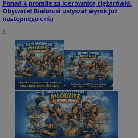
Ponad 4 promile za kierownicą ciężarówki.
Obywatel Białorusi usłyszał wyrok już
następnego dnia
3