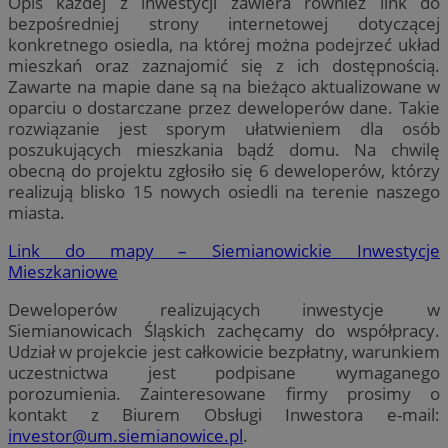
Opis każdej z inwestycji zawiera również link do
bezpośredniej strony internetowej dotyczącej
konkretnego osiedla, na której można podejrzeć układ
mieszkań oraz zaznajomić się z ich dostępnością.
Zawarte na mapie dane są na bieżąco aktualizowane w
oparciu o dostarczane przez deweloperów dane. Takie
rozwiązanie jest sporym ułatwieniem dla osób
poszukujących mieszkania bądź domu. Na chwilę
obecną do projektu zgłosiło się 6 deweloperów, którzy
realizują blisko 15 nowych osiedli na terenie naszego
miasta.
Link do mapy – Siemianowickie Inwestycje
Mieszkaniowe
Deweloperów realizujących inwestycje w
Siemianowicach Śląskich zachęcamy do współpracy.
Udział w projekcie jest całkowicie bezpłatny, warunkiem
uczestnictwa jest podpisane wymaganego
porozumienia. Zainteresowane firmy prosimy o
kontakt z Biurem Obsługi Inwestora e-mail:
investor@um.siemianowice.pl
.