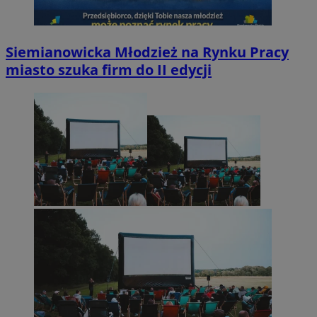
Siemianowicka Młodzież na Rynku Pracy
miasto szuka firm do II edycji