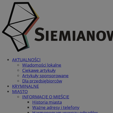
AKTUALNOŚCI
Wiadomości lokalne
Ciekawe artykuły
Artykuły sponsorowane
Dla przedsiębiorców
KRYMINALNE
MIASTO
INFORMACJE O MIEŚCIE
Historia miasta
Ważne adresy i telefony
Harmonogram wywozu odpadów