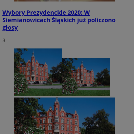
Wybory Prezydenckie 2020: W
Siemianowicach Śląskich już policzono
głosy
3