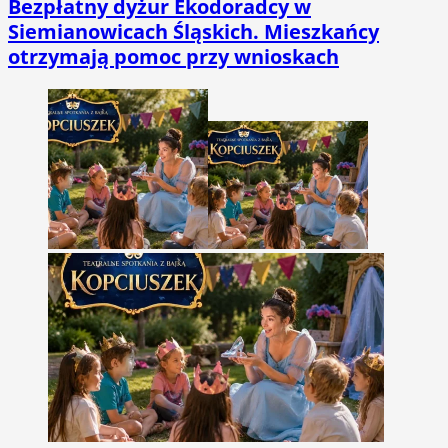
Bezpłatny dyżur Ekodoradcy w
Siemianowicach Śląskich. Mieszkańcy
otrzymają pomoc przy wnioskach