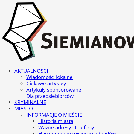
AKTUALNOŚCI
Wiadomości lokalne
Ciekawe artykuły
Artykuły sponsorowane
Dla przedsiębiorców
KRYMINALNE
MIASTO
INFORMACJE O MIEŚCIE
Historia miasta
Ważne adresy i telefony
Harmonogram wywozu odpadów