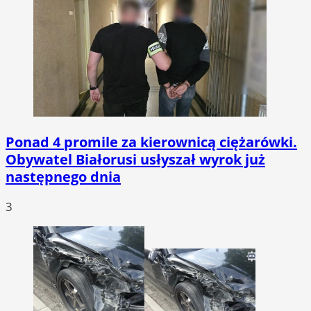
Ponad 4 promile za kierownicą ciężarówki.
Obywatel Białorusi usłyszał wyrok już
następnego dnia
3