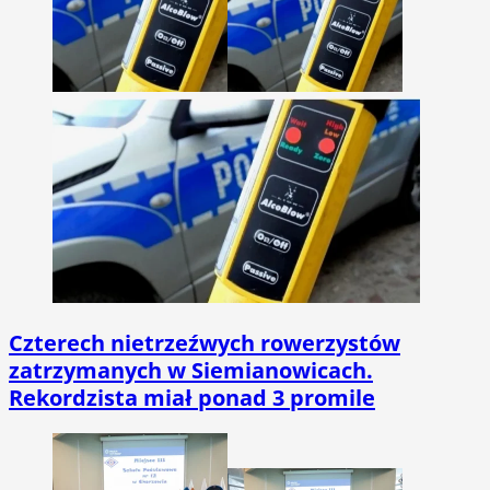
Czterech nietrzeźwych rowerzystów
zatrzymanych w Siemianowicach.
Rekordzista miał ponad 3 promile