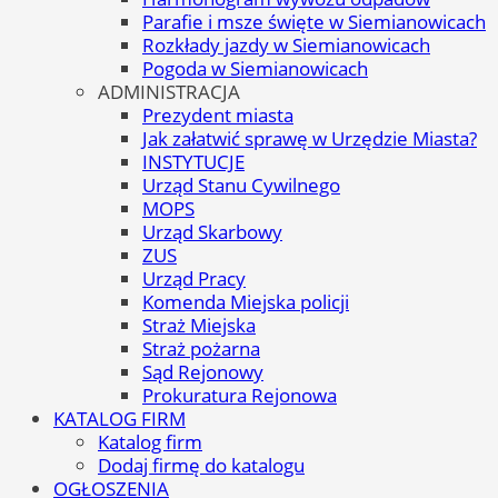
Parafie i msze święte w Siemianowicach
Rozkłady jazdy w Siemianowicach
Pogoda w Siemianowicach
ADMINISTRACJA
Prezydent miasta
Jak załatwić sprawę w Urzędzie Miasta?
INSTYTUCJE
Urząd Stanu Cywilnego
MOPS
Urząd Skarbowy
ZUS
Urząd Pracy
Komenda Miejska policji
Straż Miejska
Straż pożarna
Sąd Rejonowy
Prokuratura Rejonowa
KATALOG FIRM
Katalog firm
Dodaj firmę do katalogu
OGŁOSZENIA