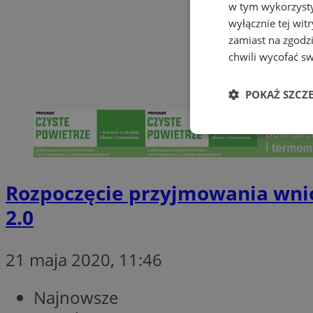
w tym wykorzysty
wyłącznie tej wi
zamiast na zgodz
chwili wycofać s
POKAŻ SZCZ
Niezbędne
Rozpoczęcie przyjmowania wni
2.0
Ni
21 maja 2020, 11:46
Niezbędne pliki cook
zarządzanie kontem. 
Najnowsze
Nazwa