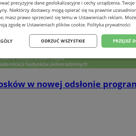
wać precyzyjne dane geolokalizacyjne i cechy urządzenia. Twoje
tryny. Niektórzy dostawcy mogą opierać się na prawnie uzasadnio
ie; masz prawo sprzeciwić się temu w
Ustawieniach reklam
. Może
woją zgodę w
Ustawieniach plików cookie
.
Polityka prywatności
EGÓŁY
ODRZUĆ WSZYSTKIE
PRZEJDŹ 
Wydajność
Targetowanie
Funkcjonalność
Ni
osków w nowej odsłonie progra
ezbędne
Wydajność
Targetowanie
Funkcjonalność
Niesklasyfikow
ie umożliwiają korzystanie z podstawowych funkcji strony internetowej, takich jak log
Bez niezbędnych plików cookie nie można prawidłowo korzystać ze strony internetowe
Okres
Provider
/
Domena
Opis
przechowywania