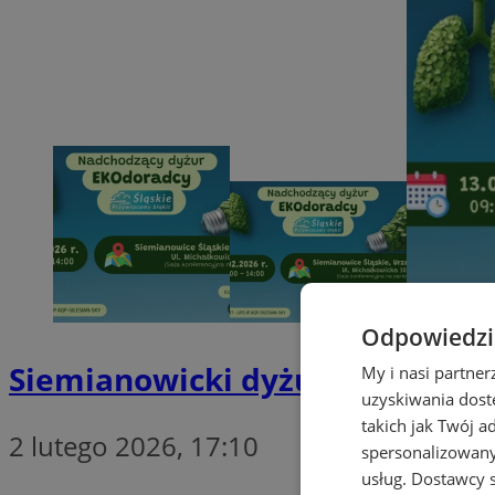
Odpowiedzia
Siemianowicki dyżur Ekodoradc
My i nasi partne
uzyskiwania dost
takich jak Twój a
2 lutego 2026, 17:10
spersonalizowanyc
usług.
Dostawcy s