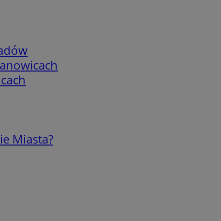
adów
mianowicach
icach
ie Miasta?