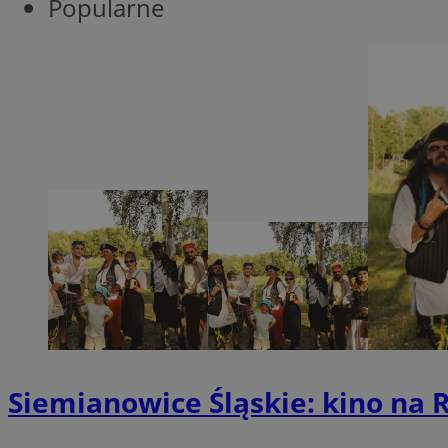
Popularne
SessID
QeSessID
MvSessID
INGRESSCOOKIE
euds
__cf_bm
suid
CookieScriptConse
Siemianowice Śląskie: kino na R