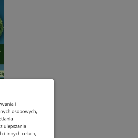
ywania i
danych osobowych,
etlania
az ulepszania
 i innych celach,