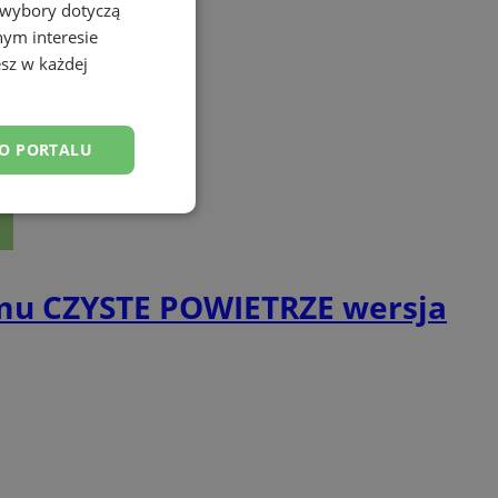
 wybory dotyczą
nym interesie
sz w każdej
DO PORTALU
esklasyfikowane
mu CZYSTE POWIETRZE wersja
ane
owanie użytkownika i
j.