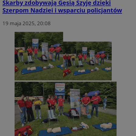
Skarby zdobywają Gęsią Szyję dzięki
Szerpom Nadziei i wsparciu policjantów
19 maja 2025, 20:08