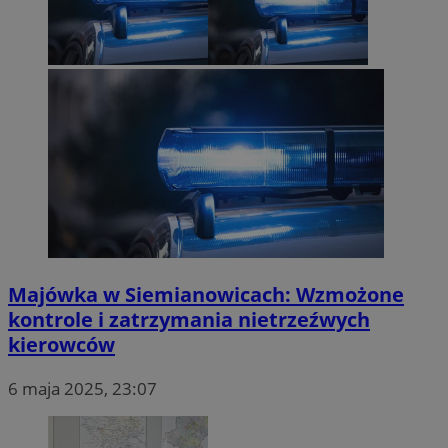
Majówka w Siemianowicach: Wzmożone
kontrole i zatrzymania nietrzeźwych
kierowców
6 maja 2025, 23:07