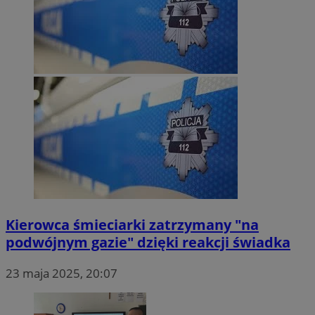
Kierowca śmieciarki zatrzymany "na
podwójnym gazie" dzięki reakcji świadka
23 maja 2025, 20:07