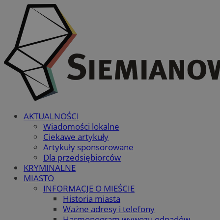
AKTUALNOŚCI
Wiadomości lokalne
Ciekawe artykuły
Artykuły sponsorowane
Dla przedsiębiorców
KRYMINALNE
MIASTO
INFORMACJE O MIEŚCIE
Historia miasta
Ważne adresy i telefony
Harmonogram wywozu odpadów