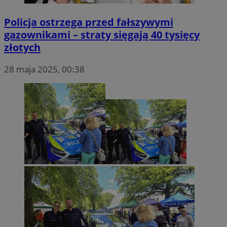
Policja ostrzega przed fałszywymi
gazownikami – straty sięgają 40 tysięcy
złotych
28 maja 2025, 00:38