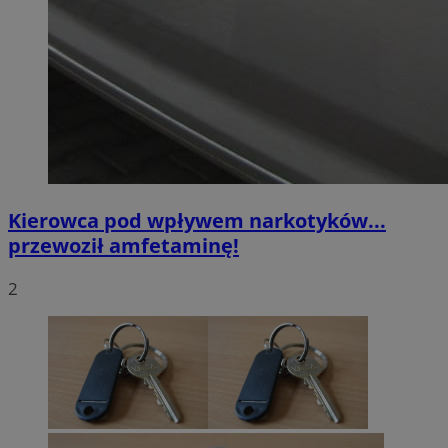
Kierowca pod wpływem narkotyków...
przewoził amfetaminę!
2