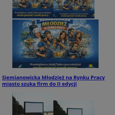
Siemianowicka Młodzież na Rynku Pracy
miasto szuka firm do II edycji