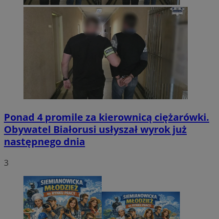
Ponad 4 promile za kierownicą ciężarówki.
Obywatel Białorusi usłyszał wyrok już
następnego dnia
3