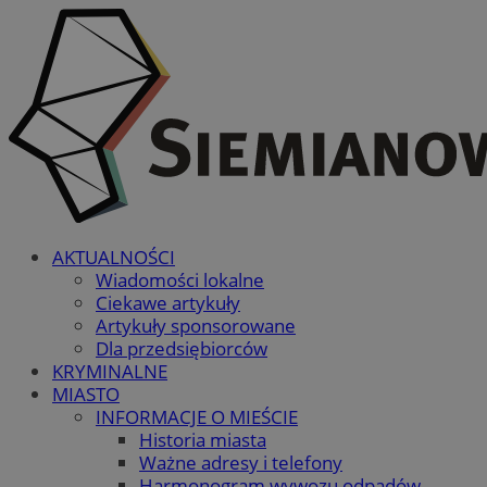
AKTUALNOŚCI
Wiadomości lokalne
Ciekawe artykuły
Artykuły sponsorowane
Dla przedsiębiorców
KRYMINALNE
MIASTO
INFORMACJE O MIEŚCIE
Historia miasta
Ważne adresy i telefony
Harmonogram wywozu odpadów