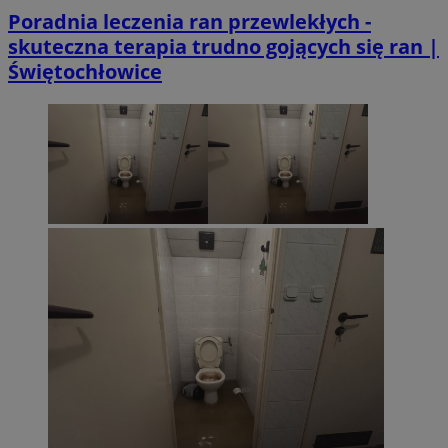
Poradnia leczenia ran przewlekłych -
skuteczna terapia trudno gojących się ran |
Świętochłowice