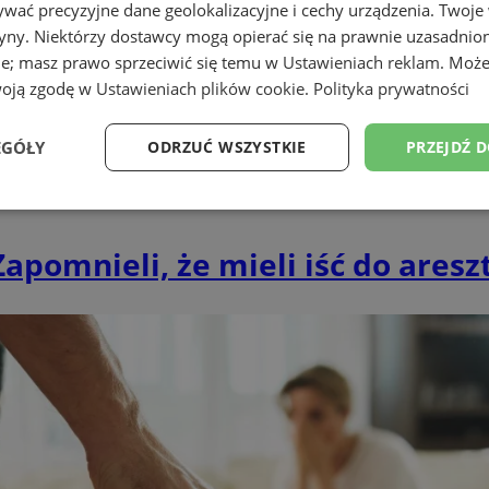
wać precyzyjne dane geolokalizacyjne i cechy urządzenia. Twoje
tryny. Niektórzy dostawcy mogą opierać się na prawnie uzasadnio
ie; masz prawo sprzeciwić się temu w
Ustawieniach reklam
. Może
woją zgodę w
Ustawieniach plików cookie
.
Polityka prywatności
EGÓŁY
ODRZUĆ WSZYSTKIE
PRZEJDŹ 
Wydajność
Targetowanie
Funkcjonalność
Ni
apomnieli, że mieli iść do aresz
ezbędne
Wydajność
Targetowanie
Funkcjonalność
Niesklasyfikow
ie umożliwiają korzystanie z podstawowych funkcji strony internetowej, takich jak log
Bez niezbędnych plików cookie nie można prawidłowo korzystać ze strony internetowe
Okres
Provider
/
Domena
Opis
przechowywania