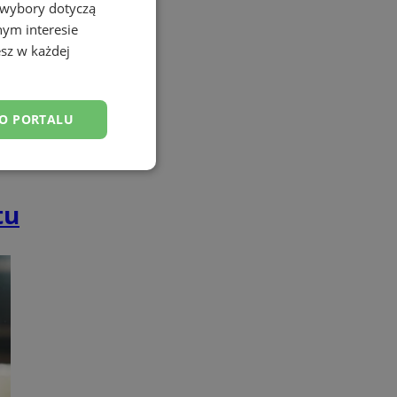
 wybory dotyczą
nym interesie
sz w każdej
DO PORTALU
esklasyfikowane
tu
ane
owanie użytkownika i
j.