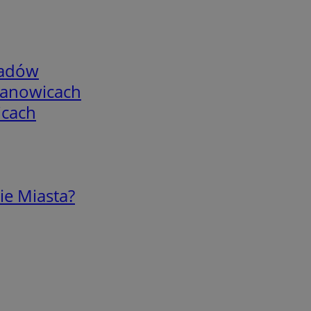
adów
mianowicach
icach
ie Miasta?