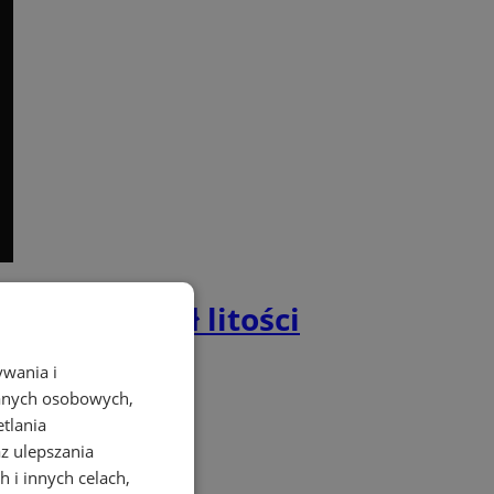
Sąd nie miał litości
ywania i
danych osobowych,
etlania
az ulepszania
 i innych celach,