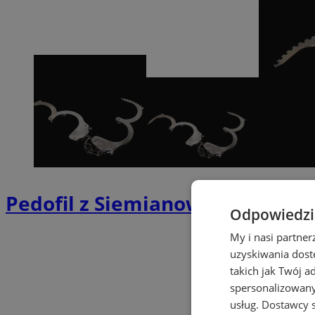
Pedofil z Siemianowic Śląskich „
Odpowiedzia
My i nasi partne
uzyskiwania dost
takich jak Twój a
spersonalizowanyc
usług.
Dostawcy s