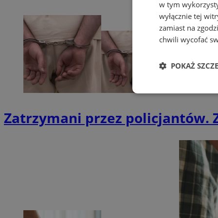
w tym wykorzysty
wyłącznie tej wi
zamiast na zgodz
chwili wycofać s
POKAŻ SZCZ
Niezbędne
Zatrzymani przez policjantów. Z
Ni
Niezbędne pliki cook
zarządzanie kontem. 
Nazwa