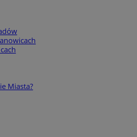
adów
mianowicach
icach
ie Miasta?