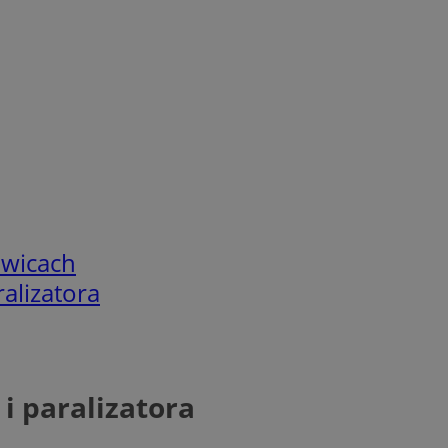
owicach
ralizatora
 i paralizatora