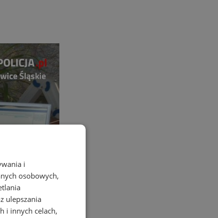
ywania i
danych osobowych,
etlania
az ulepszania
 i innych celach,