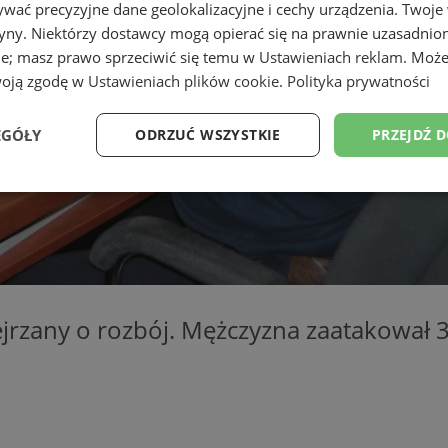
wać precyzyjne dane geolokalizacyjne i cechy urządzenia. Twoje
tryny. Niektórzy dostawcy mogą opierać się na prawnie uzasadnio
ie; masz prawo sprzeciwić się temu w
Ustawieniach reklam
. Może
woją zgodę w
Ustawieniach plików cookie
.
Polityka prywatności
EGÓŁY
ODRZUĆ WSZYSTKIE
PRZEJDŹ 
Wydajność
Targetowanie
Funkcjonalność
Ni
jrzany o rozbój. Mężczyzna zaatakował 3
ezbędne
Wydajność
Targetowanie
Funkcjonalność
Niesklasyfikow
ie umożliwiają korzystanie z podstawowych funkcji strony internetowej, takich jak log
Bez niezbędnych plików cookie nie można prawidłowo korzystać ze strony internetowe
Okres
Provider
/
Domena
Opis
przechowywania