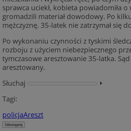
VISITOR_PRIVACY_
sprawca uciekł, kobieta powiadomiła o
gromadzili materiał dowodowy. Po kilku
mężczyznę. 35-latek nie zatrzymał się do
Po wykonaniu czynności z tyskimi śledcz
li_gc
rozboju z użyciem niebezpiecznego prz
tymczasowe aresztowanie 35-latka. Sąd 
aresztowany.
Nazwa
Pro
Nazwa
Nazwa
Słuchaj
⏵︎
Do
Nazwa
ustat_9rag8csgXg1
sa-user-id-v3
google_push
.bi
mlcwc
uid
Tagi:
ustat_a6dz2pz0kl
__Secure-YNID
policja
Areszt
VP
tuuid_lu
gid_CAESEHs54I33
Udostępnij
__ktpct