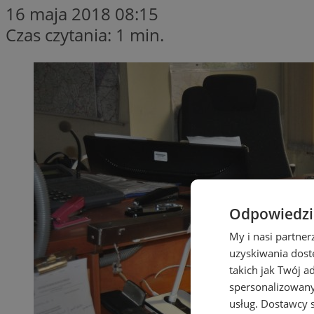
16 maja 2018 08:15
Czas czytania: 1 min.
Odpowiedzia
My i nasi partne
uzyskiwania dost
takich jak Twój a
spersonalizowanyc
usług.
Dostawcy s