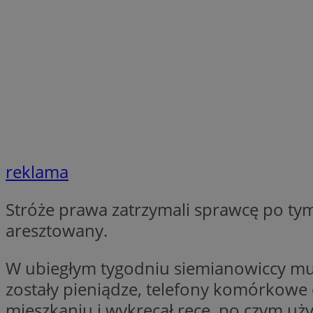
SessID
QeSessID
MvSessID
INGRESSCOOKIE
euds
reklama
__cf_bm
Stróże prawa zatrzymali sprawcę po tym
suid
aresztowany.
W ubiegłym tygodniu siemianowiccy mun
CookieScriptConse
zostały pieniądze, telefony komórkowe 
mieszkaniu i wykręcał ręce, po czym użył