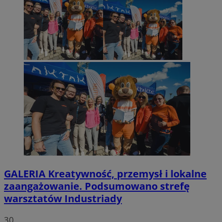
GALERIA
Kreatywność, przemysł i lokalne
zaangażowanie. Podsumowano strefę
warsztatów Industriady
30