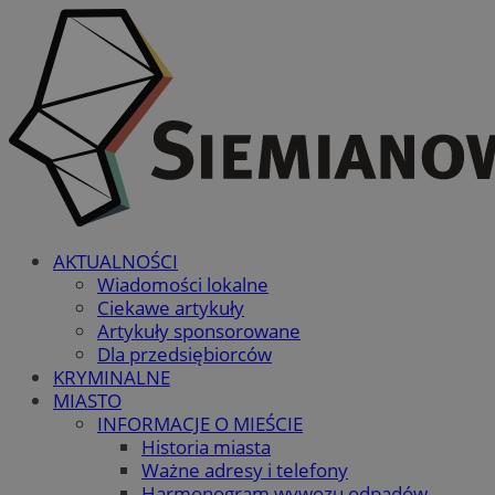
AKTUALNOŚCI
Wiadomości lokalne
Ciekawe artykuły
Artykuły sponsorowane
Dla przedsiębiorców
KRYMINALNE
MIASTO
INFORMACJE O MIEŚCIE
Historia miasta
Ważne adresy i telefony
Harmonogram wywozu odpadów