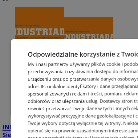
Odpowiedzialne korzystanie z Twoi
My i nasi partnerzy używamy plików cookie i podob
przechowywania i uzyskiwania dostępu do informac
urządzeniu oraz do przetwarzania danych osobowych
adres IP, unikalne identyfikatory i dane przeglądani
spersonalizowanych reklam i treści, pomiaru reklam i
odbiorców oraz ulepszania usług.
Dostawcy stron tr
również przetwarzać Twoje dane w tych i innych cel
wykorzystywać precyzyjne dane geolokalizacyjne i c
Twoje wybory dotyczą wyłącznie tej witryny. Niekt
INDUSTRIADA 2026 w Parku Tradycji.
opierać się na prawnie uzasadnionym interesie zami
Siemianowice pokażą „Twarze przemysłu”
prawo sprzeciwić się temu w
Ustawieniach reklam
.