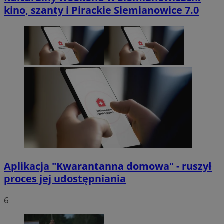
kino, szanty i Pirackie Siemianowice 7.0
Aplikacja "Kwarantanna domowa" - ruszył
proces jej udostępniania
6