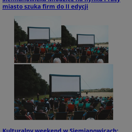
miasto szuka firm do II edycji
Kulturalny weekend w Siemianowicach: