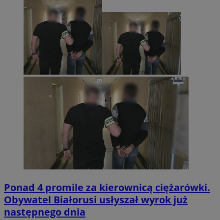
Ponad 4 promile za kierownicą ciężarówki.
Obywatel Białorusi usłyszał wyrok już
następnego dnia