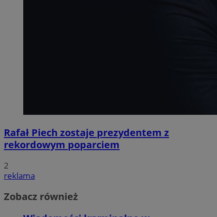
Rafał Piech zostaje prezydentem z
rekordowym poparciem
2
reklama
Zobacz również