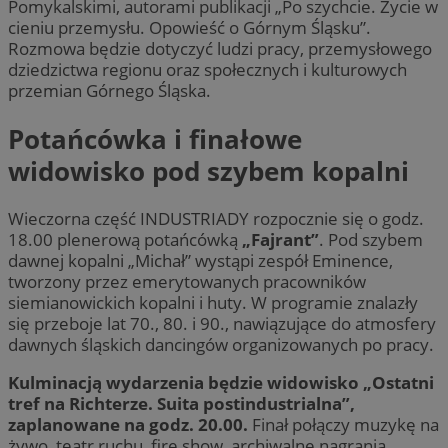
Pomykalskimi, autorami publikacji „Po szychcie. Życie w
cieniu przemysłu. Opowieść o Górnym Śląsku”.
Rozmowa będzie dotyczyć ludzi pracy, przemysłowego
dziedzictwa regionu oraz społecznych i kulturowych
przemian Górnego Śląska.
Potańcówka i finałowe
widowisko pod szybem kopalni
Wieczorna część INDUSTRIADY rozpocznie się o godz.
18.00 plenerową potańcówką
„Fajrant”
. Pod szybem
dawnej kopalni „Michał” wystąpi zespół Eminence,
tworzony przez emerytowanych pracowników
siemianowickich kopalni i huty. W programie znalazły
się przeboje lat 70., 80. i 90., nawiązujące do atmosfery
dawnych śląskich dancingów organizowanych po pracy.
Kulminacją wydarzenia będzie widowisko „Ostatni
tref na Richterze. Suita postindustrialna”,
zaplanowane na godz. 20.00.
Finał połączy muzykę na
żywo, teatr ruchu, fire show, archiwalne nagrania