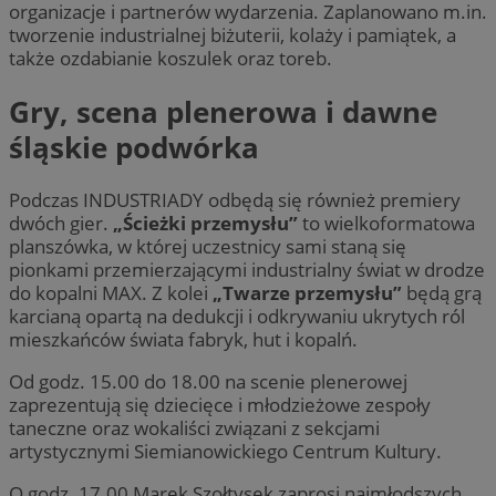
organizacje i partnerów wydarzenia. Zaplanowano m.in.
tworzenie industrialnej biżuterii, kolaży i pamiątek, a
także ozdabianie koszulek oraz toreb.
Gry, scena plenerowa i dawne
śląskie podwórka
Podczas INDUSTRIADY odbędą się również premiery
dwóch gier.
„Ścieżki przemysłu”
to wielkoformatowa
planszówka, w której uczestnicy sami staną się
pionkami przemierzającymi industrialny świat w drodze
do kopalni MAX. Z kolei
„Twarze przemysłu”
będą grą
karcianą opartą na dedukcji i odkrywaniu ukrytych ról
mieszkańców świata fabryk, hut i kopalń.
Od godz. 15.00 do 18.00 na scenie plenerowej
zaprezentują się dziecięce i młodzieżowe zespoły
taneczne oraz wokaliści związani z sekcjami
artystycznymi Siemianowickiego Centrum Kultury.
O godz. 17.00 Marek Szołtysek zaprosi najmłodszych