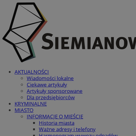
AKTUALNOŚCI
Wiadomości lokalne
Ciekawe artykuły
Artykuły sponsorowane
Dla przedsiębiorców
KRYMINALNE
MIASTO
INFORMACJE O MIEŚCIE
Historia miasta
Ważne adresy i telefony
Harmonogram wywozu odpadów