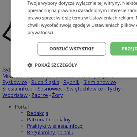
Twoje wybory dotyczą wyłącznie tej witryny. Niekt
opierać się na prawnie uzasadnionym interesie zami
prawo sprzeciwić się temu w
Ustawieniach reklam
.
chwili wycofać swoją zgodę w
Ustawieniach plików 
prywatności
ODRZUĆ WSZYSTKIE
PRZEJ
POKAŻ SZCZEGÓŁY
Bytom
-
Chorzów
-
Gliwice
-
Katowice
-
Łaziska Górne
-
Mikołów
-
Mysłowice
-
Orzesze
-
Piekary Śląskie
-
Niezbędne
Wydajność
Targetowani
Pyskowice
-
Ruda Śląska
-
Rybnik
-
Siemianowice
-
Silesia.info.pl
-
Sosnowiec
-
Świętochłowice
-
Tychy
-
Wodzisław
-
Zabrze
-
Żory
Niesklasyfikowane
Portal
Redakcja
Patronat medialny
Praktyki w silesia.info.pl
Regulaminy portalu