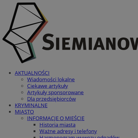
AKTUALNOŚCI
Wiadomości lokalne
Ciekawe artykuły
Artykuły sponsorowane
Dla przedsiębiorców
KRYMINALNE
MIASTO
INFORMACJE O MIEŚCIE
Historia miasta
Ważne adresy i telefony
Harmonogram wywozu odpadów