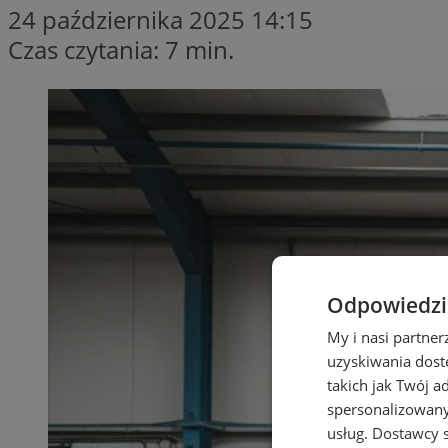
24 października 2025 14:15
Czas czytania: 7 min.
Odpowiedzia
My i nasi partne
uzyskiwania dost
takich jak Twój a
spersonalizowanyc
usług.
Dostawcy s