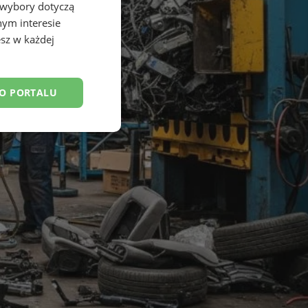
 wybory dotyczą
nym interesie
sz w każdej
DO PORTALU
esklasyfikowane
ane
owanie użytkownika i
j.