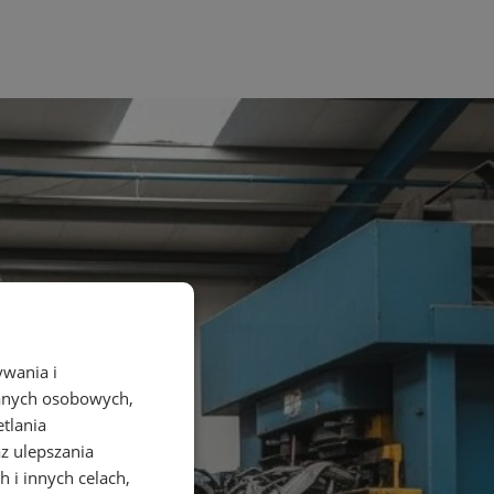
ywania i
danych osobowych,
etlania
az ulepszania
 i innych celach,