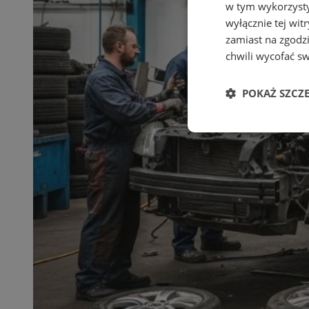
w tym wykorzysty
wyłącznie tej wi
zamiast na zgodz
chwili wycofać s
POKAŻ SZCZ
Niezbędne
Ni
Niezbędne pliki cook
zarządzanie kontem. 
Nazwa