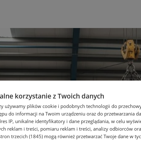
lne korzystanie z Twoich danych
rzy używamy plików cookie i podobnych technologii do przechow
ępu do informacji na Twoim urządzeniu oraz do przetwarzania 
dres IP, unikalne identyfikatory i dane przeglądania, w celu wyświ
h reklam i treści, pomiaru reklam i treści, analizy odbiorców or
tron trzecich (1845)
mogą również przetwarzać Twoje dane w tych