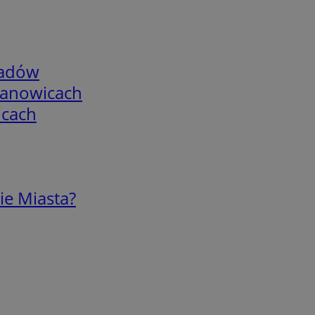
adów
mianowicach
icach
ie Miasta?