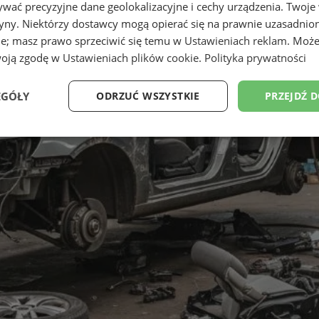
wać precyzyjne dane geolokalizacyjne i cechy urządzenia. Twoje
tryny. Niektórzy dostawcy mogą opierać się na prawnie uzasadnio
ie; masz prawo sprzeciwić się temu w
Ustawieniach reklam
. Może
woją zgodę w
Ustawieniach plików cookie
.
Polityka prywatności
EGÓŁY
ODRZUĆ WSZYSTKIE
PRZEJDŹ 
Wydajność
Targetowanie
Funkcjonalność
Ni
ezbędne
Wydajność
Targetowanie
Funkcjonalność
Niesklasyfikow
ie umożliwiają korzystanie z podstawowych funkcji strony internetowej, takich jak log
Bez niezbędnych plików cookie nie można prawidłowo korzystać ze strony internetowe
Okres
Provider
/
Domena
Opis
przechowywania