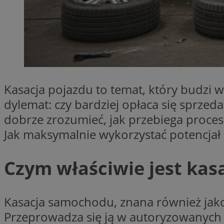
SessID
QeSessID
MvSessID
INGRESSCOOKIE
Kasacja pojazdu to temat, który budzi w
euds
dylemat: czy bardziej opłaca się sprze
dobrze zrozumieć, jak przebiega proces
__cf_bm
Jak maksymalnie wykorzystać potencjał 
suid
Czym właściwie jest kasa
CookieScriptConse
Kasacja samochodu, znana również jako
Przeprowadza się ją w autoryzowanych