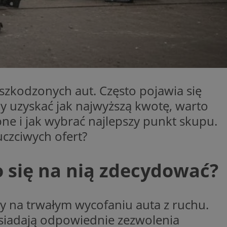
entyfikator sesji.
entyfikator sesji.
entyfikator sesji.
erów obsługuje
ekście
lu optymalizacji
uszkodzonych aut. Często pojawia się
 do przechowywania
niu do usług
by uzyskać jak najwyższą kwotę, warto
e, czy użytkownik
enia lub reklamy.
ne i jak wybrać najlepszy punkt skupu.
niania ludzi i
uczciwych ofert?
trony internetowej,
e ważnych raportów
ryny internetowej.
 identyfikatora
o się na nią zdecydować?
rzez usługę Cookie-
preferencji
y na trwałym wycofaniu auta z ruchu.
 na pliki cookie.
ookie Cookie-
siadają odpowiednie zezwolenia