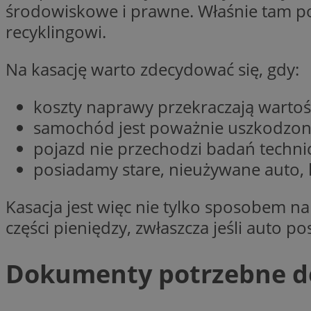
środowiskowe i prawne. Właśnie tam po
VISITOR_PRIVACY_
recyklingowi.
Na kasację warto zdecydować się, gdy:
koszty naprawy przekraczają wartoś
li_gc
samochód jest poważnie uszkodzony 
pojazd nie przechodzi badań techni
posiadamy stare, nieużywane auto, k
Nazwa
Pro
Nazwa
Nazwa
Do
Nazwa
Kasacja jest więc nie tylko sposobem n
ustat_9rag8csgXg1
sa-user-id-v3
google_push
.bi
mlcwc
części pieniędzy, zwłaszcza jeśli auto 
uid
ustat_a6dz2pz0kl
__Secure-YNID
Dokumenty potrzebne do 
VP
tuuid_lu
gid_CAESEHs54I33
__ktpct