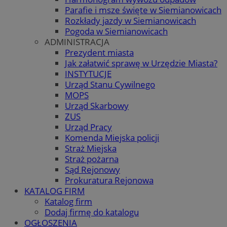
Parafie i msze święte w Siemianowicach
Rozkłady jazdy w Siemianowicach
Pogoda w Siemianowicach
ADMINISTRACJA
Prezydent miasta
Jak załatwić sprawę w Urzędzie Miasta?
INSTYTUCJE
Urząd Stanu Cywilnego
MOPS
Urząd Skarbowy
ZUS
Urząd Pracy
Komenda Miejska policji
Straż Miejska
Straż pożarna
Sąd Rejonowy
Prokuratura Rejonowa
KATALOG FIRM
Katalog firm
Dodaj firmę do katalogu
OGŁOSZENIA