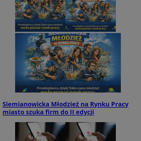
Siemianowicka Młodzież na Rynku Pracy
miasto szuka firm do II edycji