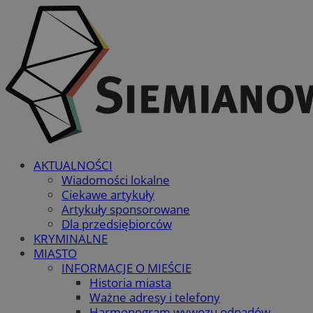
AKTUALNOŚCI
Wiadomości lokalne
Ciekawe artykuły
Artykuły sponsorowane
Dla przedsiębiorców
KRYMINALNE
MIASTO
INFORMACJE O MIEŚCIE
Historia miasta
Ważne adresy i telefony
Harmonogram wywozu odpadów