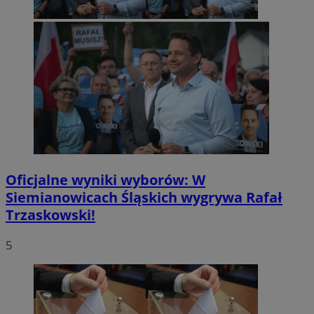
Oficjalne wyniki wyborów: W
Siemianowicach Śląskich wygrywa Rafał
Trzaskowski!
5