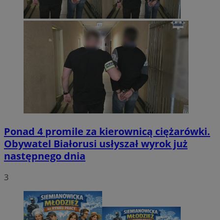
Ponad 4 promile za kierownicą ciężarówki.
Obywatel Białorusi usłyszał wyrok już
następnego dnia
3