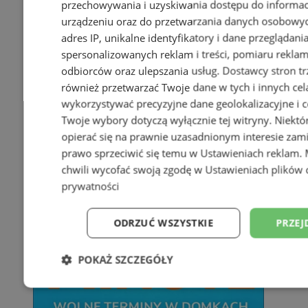
przechowywania i uzyskiwania dostępu do informac
urządzeniu oraz do przetwarzania danych osobowych
adres IP, unikalne identyfikatory i dane przeglądani
spersonalizowanych reklam i treści, pomiaru reklam i
odbiorców oraz ulepszania usług.
Dostawcy stron tr
również przetwarzać Twoje dane w tych i innych cel
wykorzystywać precyzyjne dane geolokalizacyjne i c
Twoje wybory dotyczą wyłącznie tej witryny. Niekt
opierać się na prawnie uzasadnionym interesie zami
prawo sprzeciwić się temu w
Ustawieniach reklam
.
chwili wycofać swoją zgodę w
Ustawieniach plików 
prywatności
ODRZUĆ WSZYSTKIE
PRZEJ
POKAŻ SZCZEGÓŁY
Niezbędne
Wydajność
Targetowani