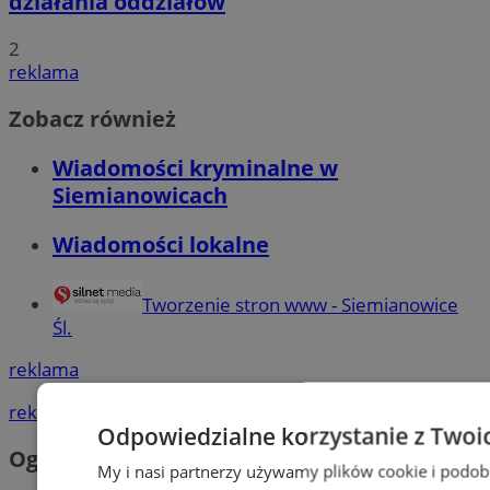
działania oddziałów
2
reklama
Zobacz również
Wiadomości kryminalne w
Siemianowicach
Wiadomości lokalne
Tworzenie stron www - Siemianowice
Śl.
reklama
reklama
Odpowiedzialne korzystanie z Twoi
Ogłoszenia
My i nasi partnerzy używamy plików cookie i podob