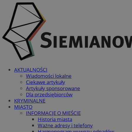
AKTUALNOŚCI
Wiadomości lokalne
Ciekawe artykuły
Artykuły sponsorowane
Dla przedsiębiorców
KRYMINALNE
MIASTO
INFORMACJE O MIEŚCIE
Historia miasta
Ważne adresy i telefony
Harmonogram wywozu odpadów