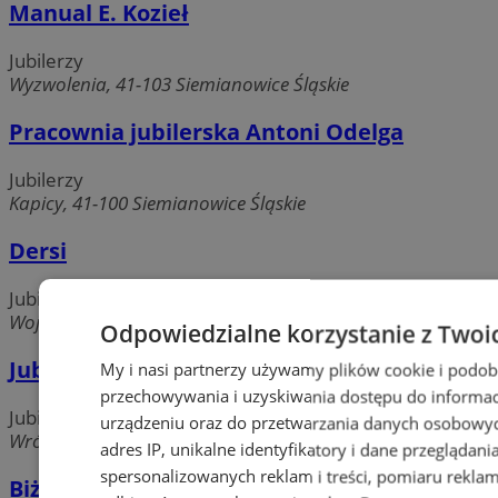
Manual E. Kozieł
Jubilerzy
Wyzwolenia, 41-103 Siemianowice Śląskie
Pracownia jubilerska Antoni Odelga
Jubilerzy
Kapicy, 41-100 Siemianowice Śląskie
Dersi
Jubilerzy
Wojska Polskiego, 41-100 Siemianowice Śląskie
Odpowiedzialne korzystanie z Twoi
Jubilerstwo Mirosław Szczepański
My i nasi partnerzy używamy plików cookie i podob
przechowywania i uzyskiwania dostępu do informac
Jubilerzy
urządzeniu oraz do przetwarzania danych osobowych
Wróblewskiego, 41-100 Siemianowice Śląskie
adres IP, unikalne identyfikatory i dane przeglądani
spersonalizowanych reklam i treści, pomiaru reklam i
Biżuteria Marzena Kostrzewska