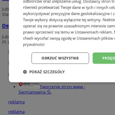
odbiorców oraz ulepszania usług.
Dostawcy stron tr
również przetwarzać Twoje dane w tych i innych cel
Jubilerzy
wykorzystywać precyzyjne dane geolokalizacyjne i c
Stawowa, 41-103 Siemianowice Śląskie
Twoje wybory dotyczą wyłącznie tej witryny. Niekt
Dersi
opierać się na prawnie uzasadnionym interesie zami
prawo sprzeciwić się temu w
Ustawieniach reklam
.
Jubilerzy
chwili wycofać swoją zgodę w
Ustawieniach plików 
Pl. Wolności, 41-100 Siemianowice Śląskie
prywatności
Dodaj firmę
ODRZUĆ WSZYSTKIE
PRZEJ
Pozostałe firmy w kategorii
POKAŻ SZCZEGÓŁY
reklama
Niezbędne
Wydajność
Targetowani
Tworzenie stron www -
Siemianowice Śl.
reklama
Niesklasyfikowane
reklama