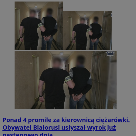
Ponad 4 promile za kierownicą ciężarówki.
Obywatel Białorusi usłyszał wyrok już
następnego dnia