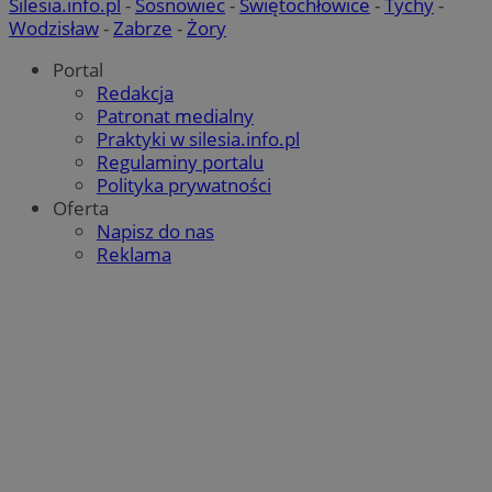
Silesia.info.pl
-
Sosnowiec
-
Świętochłowice
-
Tychy
-
Wodzisław
-
Zabrze
-
Żory
Portal
Redakcja
Patronat medialny
Praktyki w silesia.info.pl
Regulaminy portalu
Polityka prywatności
Oferta
Napisz do nas
Reklama