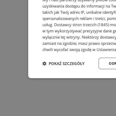
uzyskiwania dostępu do informacji na T
takich jak Twój adres IP, unikalne identy
spersonalizowanych reklam i treści, pomi
usług.
Dostawcy stron trzecich (1845)
mog
w tym wykorzystywać precyzyjne dane geo
wyłącznie tej witryny. Niektórzy dostaw
zamiast na zgodzie; masz prawo sprzeci
chwili wycofać swoją zgodę w
Ustawienia
POKAŻ SZCZEGÓŁY
ODR
Niezbędne
Wydajność
Niezbędne
Wydajność
T