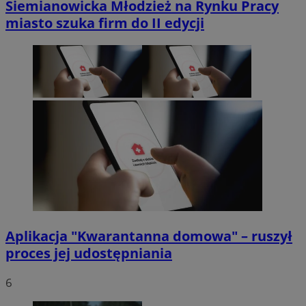
Siemianowicka Młodzież na Rynku Pracy
miasto szuka firm do II edycji
Aplikacja "Kwarantanna domowa" – ruszył
proces jej udostępniania
6