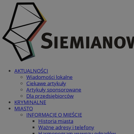
AKTUALNOŚCI
Wiadomości lokalne
Ciekawe artykuły
Artykuły sponsorowane
Dla przedsiębiorców
KRYMINALNE
MIASTO
INFORMACJE O MIEŚCIE
Historia miasta
Ważne adresy i telefony
Harmonogram wywozu odpadów