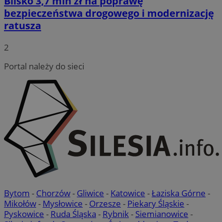
Blisko 3,7 mln zł na poprawę
bezpieczeństwa drogowego i modernizację
ratusza
2
Portal należy do sieci
Bytom
-
Chorzów
-
Gliwice
-
Katowice
-
Łaziska Górne
-
Mikołów
-
Mysłowice
-
Orzesze
-
Piekary Śląskie
-
Pyskowice
-
Ruda Śląska
-
Rybnik
-
Siemianowice
-