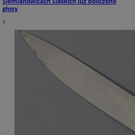
Siemianowicach Śląskich już policzono
głosy
3