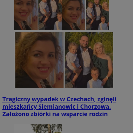
Tragiczny wypadek w Czechach, zginęli
mieszkańcy Siemianowic i Chorzowa.
Założono zbiórki na wsparcie rodzin