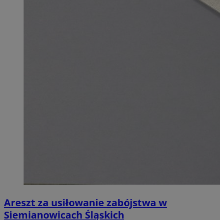
Areszt za usiłowanie zabójstwa w
Siemianowicach Śląskich