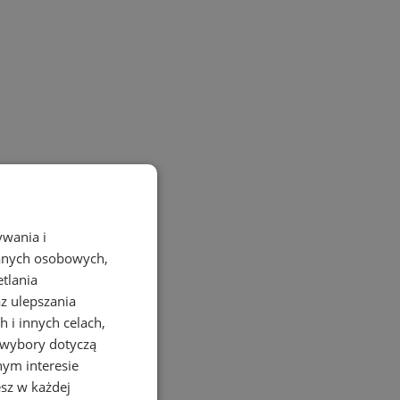
ywania i
danych osobowych,
etlania
az ulepszania
 i innych celach,
 wybory dotyczą
nym interesie
sz w każdej