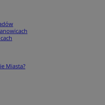
adów
mianowicach
icach
ie Miasta?