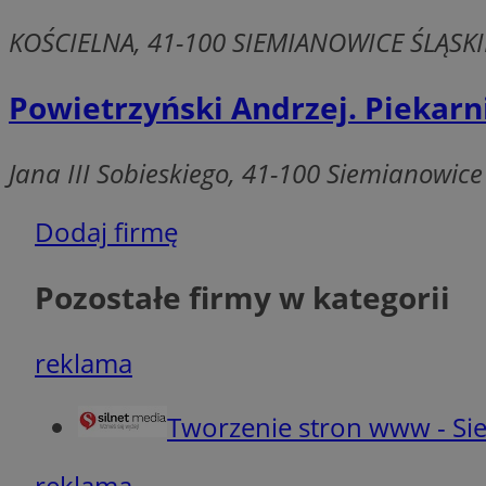
MvSessID
KOŚCIELNA, 41-100 SIEMIANOWICE ŚLĄSKI
INGRESSCOOKIE
Powietrzyński Andrzej. Piekarni
euds
Jana III Sobieskiego, 41-100 Siemianowice
__cf_bm
Dodaj firmę
suid
Pozostałe firmy w kategorii
CookieScriptConse
reklama
Tworzenie stron www - Sie
VISITOR_PRIVACY_
reklama