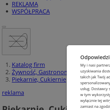
REKLAMA
WSPÓŁPRACA
Odpowiedzia
Katalog firm
My i nasi partne
Żywność, Gastronomia
uzyskiwania dost
takich jak Twój a
Piekarnie, Cukiernie
spersonalizowanyc
usług.
Dostawcy s
reklama
w tym wykorzysty
wyłącznie tej wi
Piekarnie, Cukiernie
zamiast na zgodz