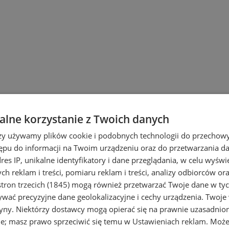
lne korzystanie z Twoich danych
rzy używamy plików cookie i podobnych technologii do przechow
ępu do informacji na Twoim urządzeniu oraz do przetwarzania 
dres IP, unikalne identyfikatory i dane przeglądania, w celu wyświ
h reklam i treści, pomiaru reklam i treści, analizy odbiorców or
tron trzecich (1845)
mogą również przetwarzać Twoje dane w tych
wać precyzyjne dane geolokalizacyjne i cechy urządzenia. Twoje
tryny. Niektórzy dostawcy mogą opierać się na prawnie uzasadnio
ie; masz prawo sprzeciwić się temu w
Ustawieniach reklam
. Może