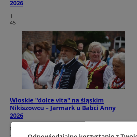
2026
1
45
Włoskie "dolce vita" na śląskim
Nikiszowcu – Jarmark u Babci Anny
2026
0
45
Odpowiedzialne korzystanie z Twoi