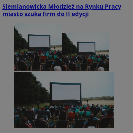
Siemianowicka Młodzież na Rynku Pracy
miasto szuka firm do II edycji