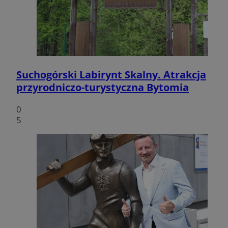
Suchogórski Labirynt Skalny. Atrakcja
przyrodniczo-turystyczna Bytomia
0
5