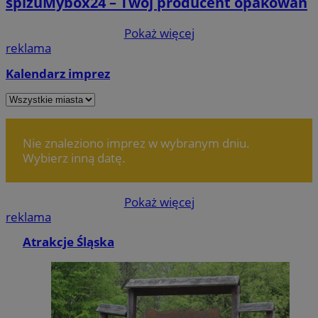
spiżuMybox24 – Twój producent opakowań
Pokaż więcej
reklama
Kalendarz imprez
Dodaj wydarzenie
Nie znaleziono imprez w wybranym dniu.
Wybierz inną datę.
Pokaż więcej
reklama
Atrakcje Śląska