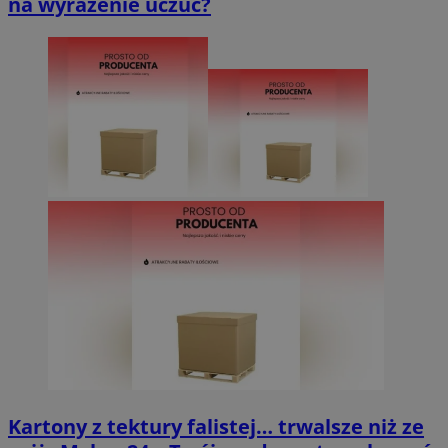
na wyrażenie uczuć?
Kartony z tektury falistej… trwalsze niż ze