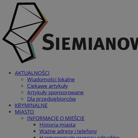
AKTUALNOŚCI
Wiadomości lokalne
Ciekawe artykuły
Artykuły sponsorowane
Dla przedsiębiorców
KRYMINALNE
MIASTO
INFORMACJE O MIEŚCIE
Historia miasta
Ważne adresy i telefony
Harmonogram wywozu odpadów