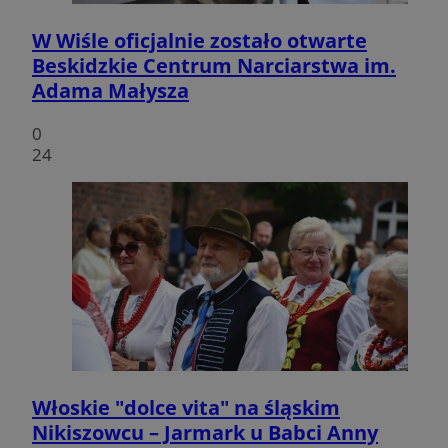
W Wiśle oficjalnie zostało otwarte
Beskidzkie Centrum Narciarstwa im.
Adama Małysza
0
24
Włoskie "dolce vita" na śląskim
Nikiszowcu – Jarmark u Babci Anny