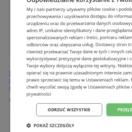
My i nasi partnerzy używamy plików cookie i podob
przechowywania i uzyskiwania dostępu do informac
urządzeniu oraz do przetwarzania danych osobowych
adres IP, unikalne identyfikatory i dane przeglądani
spersonalizowanych reklam i treści, pomiaru reklam i
odbiorców oraz ulepszania usług.
Dostawcy stron tr
również przetwarzać Twoje dane w tych i innych cel
wykorzystywać precyzyjne dane geolokalizacyjne i c
Twoje wybory dotyczą wyłącznie tej witryny. Niekt
Polski sport przeżywał tu
opierać się na prawnie uzasadnionym interesie zami
najpiękniejsze chwile – w lipcu
prawo sprzeciwić się temu w
Ustawieniach reklam
.
obchodzimy 70-lecie Kotła Czarownic!
chwili wycofać swoją zgodę w
Ustawieniach plików 
prywatności
0
11
ODRZUĆ WSZYSTKIE
PRZEJ
POKAŻ SZCZEGÓŁY