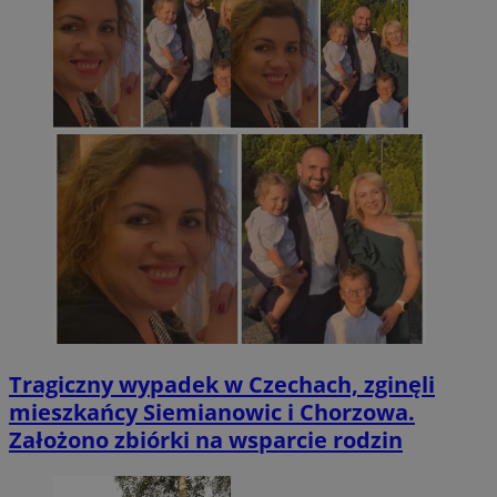
Tragiczny wypadek w Czechach, zginęli
mieszkańcy Siemianowic i Chorzowa.
Założono zbiórki na wsparcie rodzin