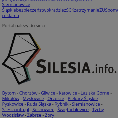
Siemianowice
Śląskie
bezpieczeństwo
kradzież
SCK
zatrzymanie
ZUS
pom
reklama
Portal należy do sieci
Bytom
-
Chorzów
-
Gliwice
-
Katowice
-
Łaziska Górne
-
Mikołów
-
Mysłowice
-
Orzesze
-
Piekary Śląskie
-
Pyskowice
-
Ruda Śląska
-
Rybnik
-
Siemianowice
-
Silesia.info.pl
-
Sosnowiec
-
Świętochłowice
-
Tychy
-
Wodzisław
-
Zabrze
-
Żory