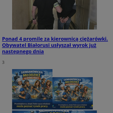
Ponad 4 promile za kierownicą ciężarówki.
Obywatel Białorusi usłyszał wyrok już
następnego dnia
3