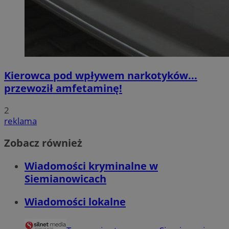
Kierowca pod wpływem narkotyków...
przewoził amfetaminę!
2
reklama
Zobacz również
Wiadomości kryminalne w
Siemianowicach
Wiadomości lokalne