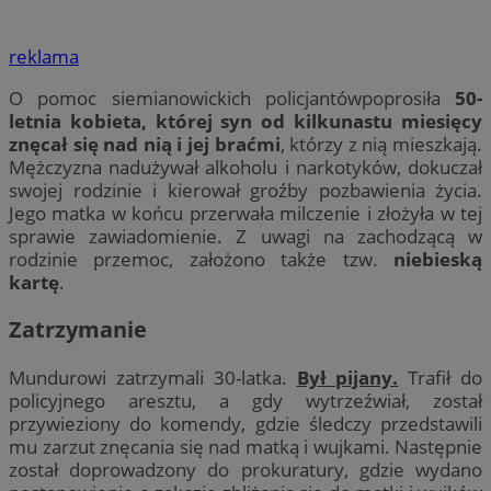
reklama
O pomoc siemianowickich policjantówpoprosiła
50-
letnia kobieta, której syn od kilkunastu miesięcy
znęcał się nad nią i jej braćmi
, którzy z nią mieszkają.
Mężczyzna nadużywał alkoholu i narkotyków, dokuczał
swojej rodzinie i kierował groźby pozbawienia życia.
Jego matka w końcu przerwała milczenie i złożyła w tej
sprawie zawiadomienie. Z uwagi na zachodzącą w
rodzinie przemoc, założono także tzw.
niebieską
kartę
.
Zatrzymanie
Mundurowi zatrzymali 30-latka.
Był pijany.
Trafił do
policyjnego aresztu, a gdy wytrzeźwiał, został
przywieziony do komendy, gdzie śledczy przedstawili
mu zarzut znęcania się nad matką i wujkami. Następnie
został doprowadzony do prokuratury, gdzie wydano