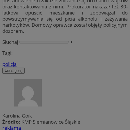
postanowienie o zakazie zbliżania się do matki i wujków
oraz kontaktowania z nimi. Prokurator nakazał też 30-
latkowi opuścić mieszkanie i zobowiązał do
powstrzymywania się od picia alkoholu i zażywania
narkotyków. Domowy oprawca został objęty policyjnym
dozorem.
Słuchaj
⏵︎
Tagi:
policja
Udostępnij
Karolina Goik
Źródło:
KMP Siemianowice Śląskie
reklama