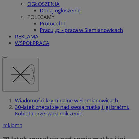
OGŁOSZENIA
Dodaj ogłoszenie
POLECAMY
Protocol IT
Pracuj.pl - praca w Siemianowicach
REKLAMA
WSPÓŁPRACA
Wiadomości kryminalne w Siemianowicach
30-latek znęcał się nad swoją matką i jej braćmi.
Kobieta przerwała milczenie
reklama
30-latek znęcał się nad swoją matką i jej