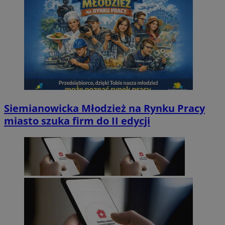
Siemianowicka Młodzież na Rynku Pracy
miasto szuka firm do II edycji