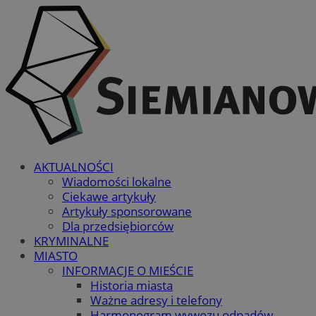
AKTUALNOŚCI
Wiadomości lokalne
Ciekawe artykuły
Artykuły sponsorowane
Dla przedsiębiorców
KRYMINALNE
MIASTO
INFORMACJE O MIEŚCIE
Historia miasta
Ważne adresy i telefony
Harmonogram wywozu odpadów