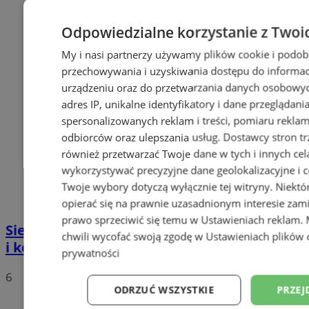
Odpowiedzialne korzystanie z Twoi
My i nasi partnerzy używamy plików cookie i podob
przechowywania i uzyskiwania dostępu do informac
urządzeniu oraz do przetwarzania danych osobowych
adres IP, unikalne identyfikatory i dane przeglądani
spersonalizowanych reklam i treści, pomiaru reklam i
odbiorców oraz ulepszania usług.
Dostawcy stron tr
również przetwarzać Twoje dane w tych i innych cel
wykorzystywać precyzyjne dane geolokalizacyjne i c
Twoje wybory dotyczą wyłącznie tej witryny. Niekt
opierać się na prawnie uzasadnionym interesie zami
prawo sprzeciwić się temu w
Ustawieniach reklam
.
Siemianowice Śląskie: kino na Rzęsie, piraci
chwili wycofać swoją zgodę w
Ustawieniach plików 
i koncerty przez cały weekend
prywatności
6
ODRZUĆ WSZYSTKIE
PRZEJ