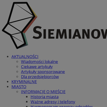
AKTUALNOŚCI
Wiadomości lokalne
Ciekawe artykuły
Artykuły sponsorowane
Dla przedsiębiorców
KRYMINALNE
MIASTO
INFORMACJE O MIEŚCIE
Historia miasta
Ważne adresy i telefony
Harmonogram wywozu odpadów