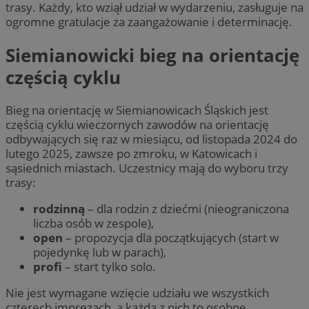
trasy. Każdy, kto wziął udział w wydarzeniu, zasługuje na
ogromne gratulacje za zaangażowanie i determinację.
Siemianowicki bieg na orientację
częścią cyklu
Bieg na orientację w Siemianowicach Śląskich jest
częścią cyklu wieczornych zawodów na orientację
odbywających się raz w miesiącu, od listopada 2024 do
lutego 2025, zawsze po zmroku, w Katowicach i
sąsiednich miastach. Uczestnicy mają do wyboru trzy
trasy:
rodzinną
– dla rodzin z dziećmi (nieograniczona
liczba osób w zespole),
open
– propozycja dla początkujących (start w
pojedynkę lub w parach),
profi
– start tylko solo.
Nie jest wymagane wzięcie udziału we wszystkich
czterech imprezach, a każda z nich to osobne