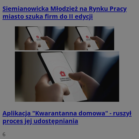
Siemianowicka Młodzież na Rynku Pracy
miasto szuka firm do II edycji
Aplikacja "Kwarantanna domowa" - ruszył
proces jej udostępniania
6