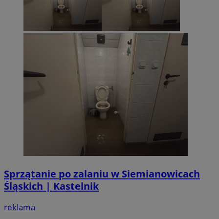
seku
.temu.com
suid
1 r
Simplifi Holdings
Inc.
.simpli.fi
CookieScriptConsent
4 tygodni
CookieScript
siemianowice.net.pl
Sprzątanie po zalaniu w Siemianowicach
Śląskich | Kastelnik
reklama