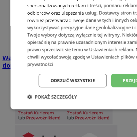
spersonalizowanych reklam i treści, pomiaru reklam i
odbiorców oraz ulepszania usług.
Dostawcy stron tr
również przetwarzać Twoje dane w tych i innych cel
wykorzystywać precyzyjne dane geolokalizacyjne i c
Twoje wybory dotyczą wyłącznie tej witryny. Niekt
opierać się na prawnie uzasadnionym interesie zami
prawo sprzeciwić się temu w
Ustawieniach reklam
.
Wakacyjny wypoczynek nad Bałtykiem w
chwili wycofać swoją zgodę w
Ustawieniach plików 
domkach Szmaragdowe Morze
prywatności
ODRZUĆ WSZYSTKIE
PRZEJ
POKAŻ SZCZEGÓŁY
Niezbędne
Wydajność
Targetowani
Niesklasyfikowane