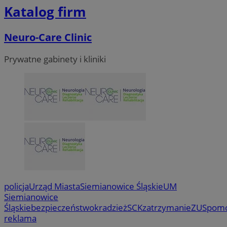
Katalog firm
Neuro-Care Clinic
Prywatne gabinety i kliniki
VISITOR_PRIVACY_METADATA
5 miesi
YouTube
tygod
.youtube.com
policja
Urząd Miasta
Siemianowice Śląskie
UM
Siemianowice
Śląskie
bezpieczeństwo
kradzież
SCK
zatrzymanie
ZUS
pom
reklama