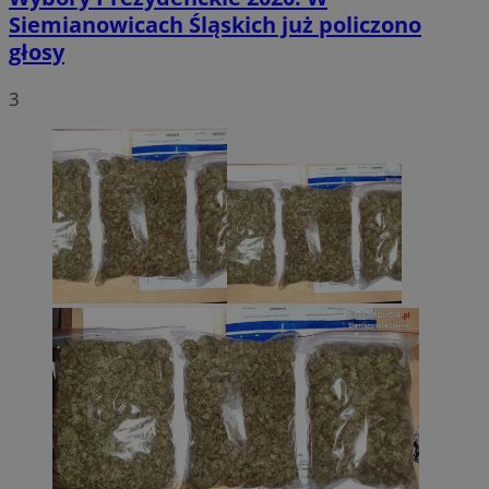
Siemianowicach Śląskich już policzono
głosy
3