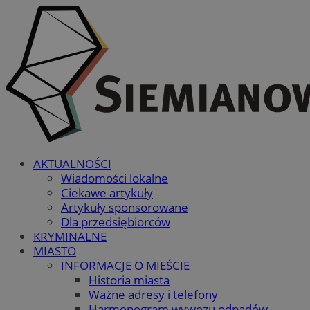
AKTUALNOŚCI
Wiadomości lokalne
Ciekawe artykuły
Artykuły sponsorowane
Dla przedsiębiorców
KRYMINALNE
MIASTO
INFORMACJE O MIEŚCIE
Historia miasta
Ważne adresy i telefony
Harmonogram wywozu odpadów