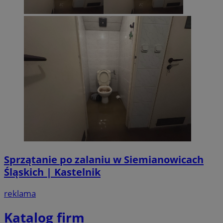
Sprzątanie po zalaniu w Siemianowicach
Śląskich | Kastelnik
reklama
Katalog firm