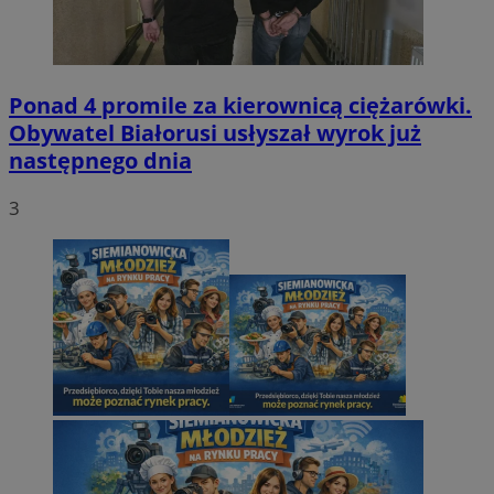
Ponad 4 promile za kierownicą ciężarówki.
Obywatel Białorusi usłyszał wyrok już
następnego dnia
3