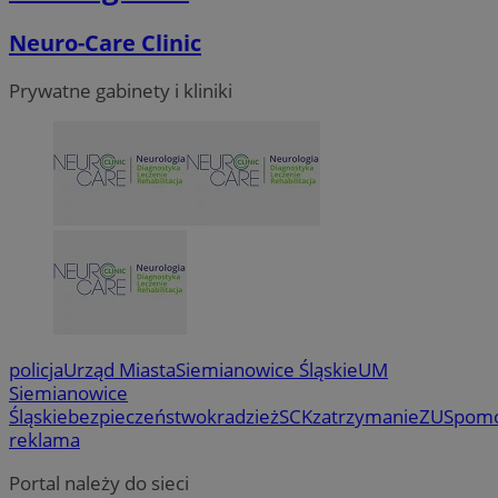
Neuro-Care Clinic
Prywatne gabinety i kliniki
policja
Urząd Miasta
Siemianowice Śląskie
UM
Siemianowice
Śląskie
bezpieczeństwo
kradzież
SCK
zatrzymanie
ZUS
pom
reklama
Portal należy do sieci