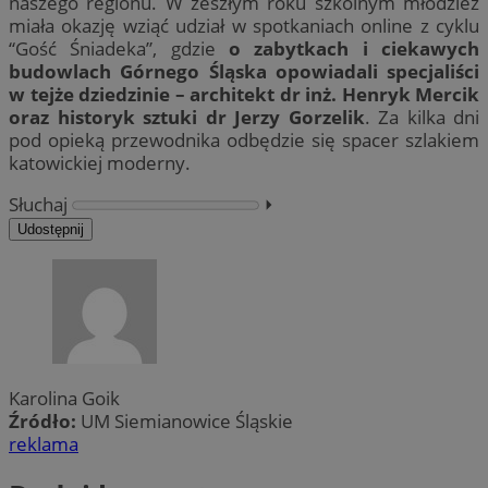
naszego regionu. W zeszłym roku szkolnym młodzież
miała okazję wziąć udział w spotkaniach online z cyklu
“Gość Śniadeka”, gdzie
o zabytkach i ciekawych
budowlach Górnego Śląska opowiadali specjaliści
w tejże dziedzinie – architekt dr inż. Henryk Mercik
oraz historyk sztuki dr Jerzy Gorzelik
. Za kilka dni
pod opieką przewodnika odbędzie się spacer szlakiem
katowickiej moderny.
Słuchaj
⏵︎
Udostępnij
Karolina Goik
Źródło:
UM Siemianowice Śląskie
reklama