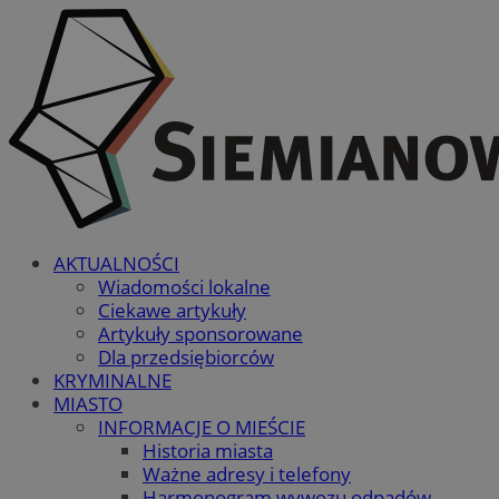
AKTUALNOŚCI
Wiadomości lokalne
Ciekawe artykuły
Artykuły sponsorowane
Dla przedsiębiorców
KRYMINALNE
MIASTO
INFORMACJE O MIEŚCIE
Historia miasta
Ważne adresy i telefony
Harmonogram wywozu odpadów