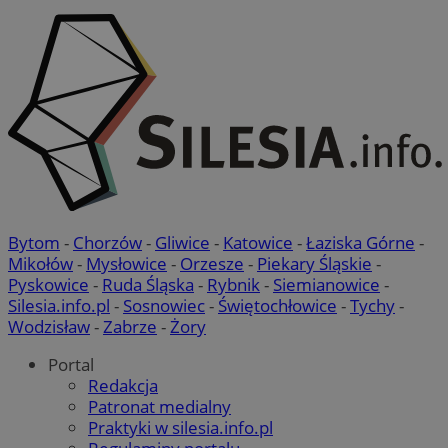
Bytom
-
Chorzów
-
Gliwice
-
Katowice
-
Łaziska Górne
-
Mikołów
-
Mysłowice
-
Orzesze
-
Piekary Śląskie
-
Pyskowice
-
Ruda Śląska
-
Rybnik
-
Siemianowice
-
Silesia.info.pl
-
Sosnowiec
-
Świętochłowice
-
Tychy
-
Wodzisław
-
Zabrze
-
Żory
Portal
Redakcja
Patronat medialny
Praktyki w silesia.info.pl