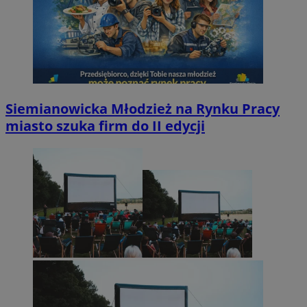
Siemianowicka Młodzież na Rynku Pracy
miasto szuka firm do II edycji