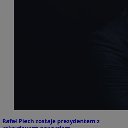
Rafał Piech zostaje prezydentem z