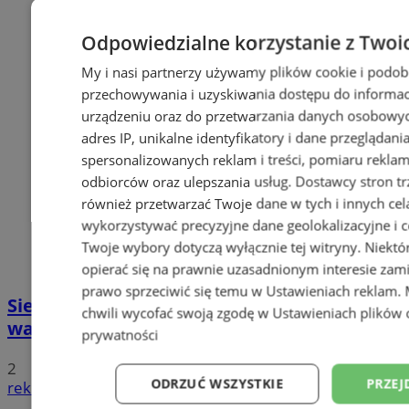
Odpowiedzialne korzystanie z Twoi
My i nasi partnerzy używamy plików cookie i podob
przechowywania i uzyskiwania dostępu do informac
urządzeniu oraz do przetwarzania danych osobowych
adres IP, unikalne identyfikatory i dane przeglądani
spersonalizowanych reklam i treści, pomiaru reklam i
odbiorców oraz ulepszania usług.
Dostawcy stron tr
również przetwarzać Twoje dane w tych i innych cel
wykorzystywać precyzyjne dane geolokalizacyjne i c
Twoje wybory dotyczą wyłącznie tej witryny. Niekt
opierać się na prawnie uzasadnionym interesie zami
prawo sprzeciwić się temu w
Ustawieniach reklam
.
Siemianowicki Rower Miejski - już w
chwili wycofać swoją zgodę w
Ustawieniach plików 
wakacje
prywatności
2
ODRZUĆ WSZYSTKIE
PRZEJ
reklama