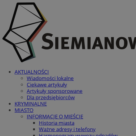
AKTUALNOŚCI
Wiadomości lokalne
Ciekawe artykuły
Artykuły sponsorowane
Dla przedsiębiorców
KRYMINALNE
MIASTO
INFORMACJE O MIEŚCIE
Historia miasta
Ważne adresy i telefony
Harmonogram wywozu odpadów