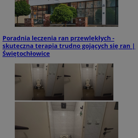
Poradnia leczenia ran przewlekłych -
skuteczna terapia trudno gojących się ran |
Świętochłowice
li_gc
5 miesi
LinkedIn
tygod
Corporation
.linkedin.com
Provider
/
Okres