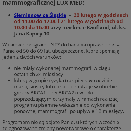
mammograficznej LUX MED:
Siemianowice Śląskie
–
20 lutego w godzinach
od 11.00 do 17.00 i 21 lutego w godzinach od
10.00 do 16.00
przy markecie Kaufland, ul. ks.
Jana Kapicy 10
W ramach programu NFZ do badania uprawnione są
Panie od 50 do 69 lat, ubezpieczone, które spełniają
jeden z dwóch warunków:
nie miały wykonanej mammografii w ciągu
ostatnich 24 miesięcy
lub są w grupie ryzyka (rak piersi w rodzinie u
marki, siostry lub córki lub mutacje w obrębie
genów BRCA1 lub/i BRCA2) i w roku
poprzedzającym otrzymały w ramach realizacji
programu pisemne wskazanie do wykonania
ponownej mammografii po upływie 12 miesięcy.
Programem nie są objęte Panie, u których wcześniej
zdiagnozowano zmiany nowotworowe o charakterze