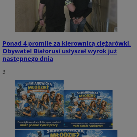
Ponad 4 promile za kierownicą ciężarówki.
Obywatel Białorusi usłyszał wyrok już
następnego dnia
3