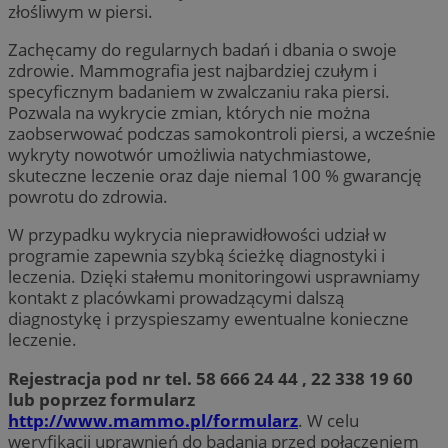
złośliwym w piersi.
Zachęcamy do regularnych badań i dbania o swoje
zdrowie. Mammografia jest najbardziej czułym i
specyficznym badaniem w zwalczaniu raka piersi.
Pozwala na wykrycie zmian, których nie można
zaobserwować podczas samokontroli piersi, a wcześnie
wykryty nowotwór umożliwia natychmiastowe,
skuteczne leczenie oraz daje niemal 100 % gwarancję
powrotu do zdrowia.
W przypadku wykrycia nieprawidłowości udział w
programie zapewnia szybką ścieżkę diagnostyki i
leczenia. Dzięki stałemu monitoringowi usprawniamy
kontakt z placówkami prowadzącymi dalszą
diagnostykę i przyspieszamy ewentualne konieczne
leczenie.
Rejestracja pod nr tel. 58 666 24 44 , 22 338 19 60
lub poprzez formularz
http://www.mammo.pl/formularz
. W celu
weryfikacji uprawnień do badania przed połączeniem