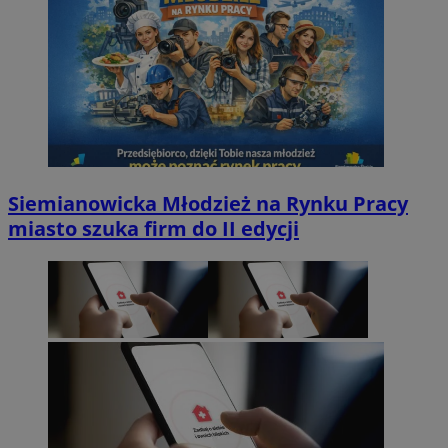
Siemianowicka Młodzież na Rynku Pracy
miasto szuka firm do II edycji