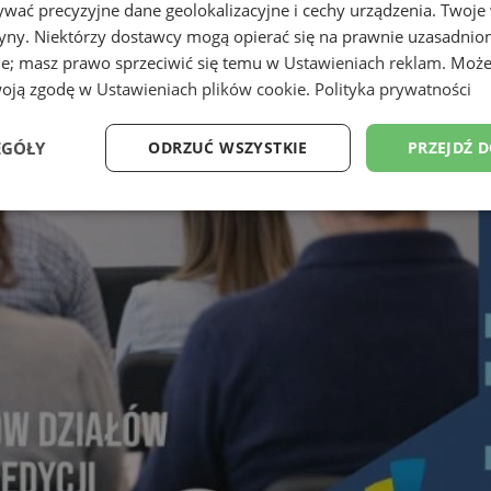
wać precyzyjne dane geolokalizacyjne i cechy urządzenia. Twoje
tryny. Niektórzy dostawcy mogą opierać się na prawnie uzasadnio
ie; masz prawo sprzeciwić się temu w
Ustawieniach reklam
. Może
woją zgodę w
Ustawieniach plików cookie
.
Polityka prywatności
EGÓŁY
ODRZUĆ WSZYSTKIE
PRZEJDŹ 
Wydajność
Targetowanie
Funkcjonalność
Ni
ezbędne
Wydajność
Targetowanie
Funkcjonalność
Niesklasyfikow
ie umożliwiają korzystanie z podstawowych funkcji strony internetowej, takich jak log
Bez niezbędnych plików cookie nie można prawidłowo korzystać ze strony internetowe
Okres
Provider
/
Domena
Opis
przechowywania