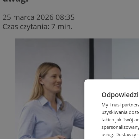
25 marca 2026 08:35
Czas czytania: 7 min.
Odpowiedzia
My i nasi partne
uzyskiwania dost
takich jak Twój a
spersonalizowanyc
usług.
Dostawcy s