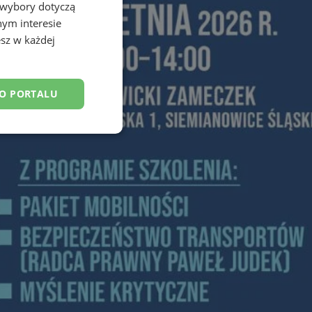
 wybory dotyczą
nym interesie
sz w każdej
DO PORTALU
esklasyfikowane
ane
owanie użytkownika i
j.