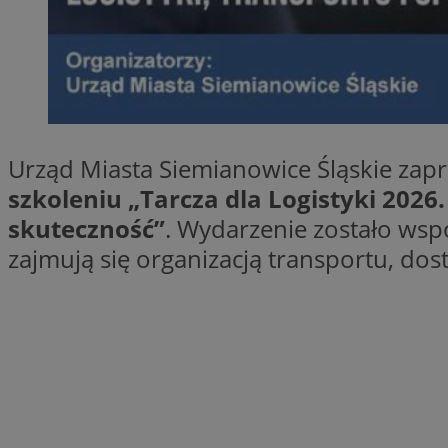
SessID
QeSessID
MvSessID
INGRESSCOOKIE
Urząd Miasta Siemianowice Śląskie zap
euds
szkoleniu „Tarcza dla Logistyki 2026
skuteczność”
. Wydarzenie zostało wsp
__cf_bm
zajmują się organizacją transportu, dos
suid
CookieScriptConse