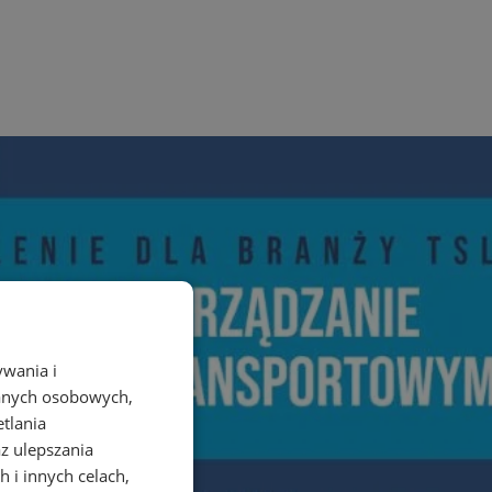
ywania i
danych osobowych,
etlania
az ulepszania
 i innych celach,