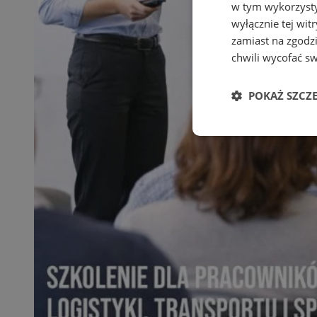
w tym wykorzysty
wyłącznie tej wi
zamiast na zgodz
chwili wycofać s
POKAŻ SZCZ
Niezbędne
Ni
Niezbędne pliki cook
zarządzanie kontem. 
Nazwa