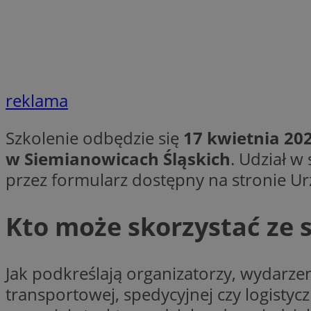
VISITOR_PRIVACY_
reklama
li_gc
Szkolenie odbędzie się
17 kwietnia 20
w Siemianowicach Śląskich
. Udział w
przez formularz dostępny na stronie Ur
Nazwa
Pro
Nazwa
Nazwa
Do
Nazwa
ustat_9rag8csgXg1
sa-user-id-v3
google_push
.bi
Kto może skorzystać ze 
mlcwc
uid
ustat_a6dz2pz0kl
__Secure-YNID
Jak podkreślają organizatorzy, wydarzen
VP
tuuid_lu
transportowej, spedycyjnej czy logistyc
gid_CAESEHs54I33
__ktpct