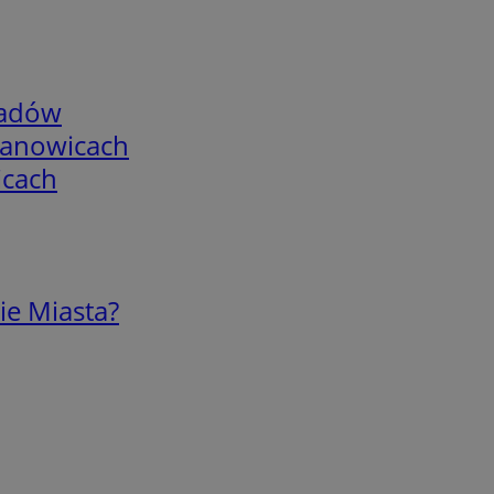
adów
mianowicach
icach
ie Miasta?