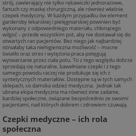
strój, zawierający nie tylko rękawiczki jednorazowe,
fartuch czy maskę chirurgiczną, ale również właśnie
czepek medyczny. W każdym przypadku ów element
garderoby lekarskiej i pielęgniarskiej powinien być
wykonany z odpowiedniego materiału, chłonącego
wilgoć – przede wszystkim pot, aby nie dostawał się do
otwartych ran pacjentów. Bez niego jak najbardziej
istniałaby taka niehigieniczna możliwość – mocne
światło oraz stres i wytężona praca potęgują
wytwarzanie przez ciała potu. To z tego względu dobrze
sprzedają się naturalne, bawełniane czepki i z tego
samego powodu raczej nie produkuje się ich z
syntetycznych materiałów. Dostępne są w tych samych
sklepach, co damska odzież medyczna. Jednak tak
ubrana ekipa medyczna ma również inne zadanie,
bardziej społeczne, związane bezpośrednio ze swoimi
pacjentami, nad których dobrem i zdrowiem czuwają.
Czepki medyczne – ich rola
społeczna