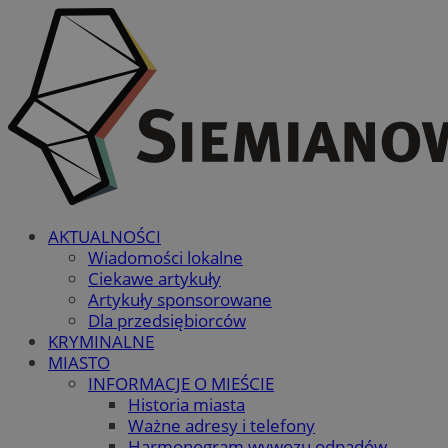
AKTUALNOŚCI
Wiadomości lokalne
Ciekawe artykuły
Artykuły sponsorowane
Dla przedsiębiorców
KRYMINALNE
MIASTO
INFORMACJE O MIEŚCIE
Historia miasta
Ważne adresy i telefony
Harmonogram wywozu odpadów