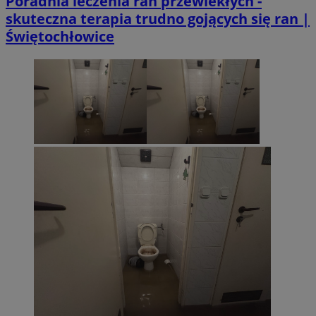
Poradnia leczenia ran przewlekłych -
skuteczna terapia trudno gojących się ran |
Świętochłowice