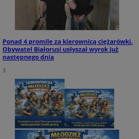
Ponad 4 promile za kierownicą ciężarówki.
Obywatel Białorusi usłyszał wyrok już
następnego dnia
3