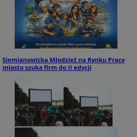
Siemianowicka Młodzież na Rynku Pracy
miasto szuka firm do II edycji