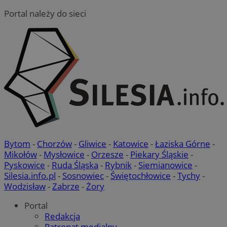
Portal należy do sieci
Bytom
-
Chorzów
-
Gliwice
-
Katowice
-
Łaziska Górne
-
Mikołów
-
Mysłowice
-
Orzesze
-
Piekary Śląskie
-
Pyskowice
-
Ruda Śląska
-
Rybnik
-
Siemianowice
-
Silesia.info.pl
-
Sosnowiec
-
Świętochłowice
-
Tychy
-
Wodzisław
-
Zabrze
-
Żory
Portal
Redakcja
Patronat medialny