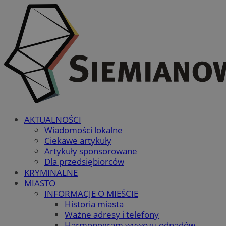
AKTUALNOŚCI
Wiadomości lokalne
Ciekawe artykuły
Artykuły sponsorowane
Dla przedsiębiorców
KRYMINALNE
MIASTO
INFORMACJE O MIEŚCIE
Historia miasta
Ważne adresy i telefony
Harmonogram wywozu odpadów