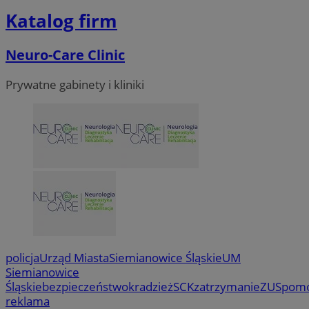
Katalog firm
Neuro-Care Clinic
Prywatne gabinety i kliniki
policja
Urząd Miasta
Siemianowice Śląskie
UM
Siemianowice
Śląskie
bezpieczeństwo
kradzież
SCK
zatrzymanie
ZUS
pom
reklama