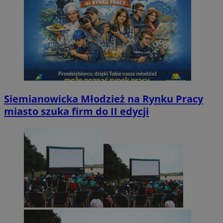
Siemianowicka Młodzież na Rynku Pracy
miasto szuka firm do II edycji