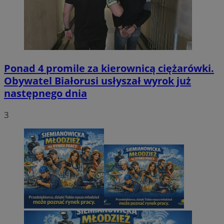
Ponad 4 promile za kierownicą ciężarówki.
Obywatel Białorusi usłyszał wyrok już
następnego dnia
3